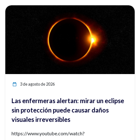
ia
Ver noticia
3 de agosto de 2026
Las enfermeras alertan: mirar un eclipse
sin protección puede causar daños
visuales irreversibles
https://www.youtube.com/watch?