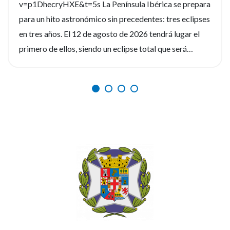
v=p1DhecryHXE&t=5s La Península Ibérica se prepara
para un hito astronómico sin precedentes: tres eclipses
en tres años. El 12 de agosto de 2026 tendrá lugar el
primero de ellos, siendo un eclipse total que será
fácilmente observable. Tres fenómenos que no se
repetirán en los próximos siglos. La observación de
estos eventos será fascinante, pero la seguridad visual
es un factor crítico que preocupa a los expertos, y la
diferencia entre un recuerdo insuperable y una lesión
irreversible. Por ello, el Consejo General de Enfermería
(CGE), junto a la Sociedad Española de Enfermería
Oftalmológica (SEEOF) y el Hospital Ramón y Cajal de
Madrid, han puesto en marcha diferentes materiales