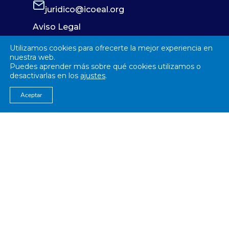
juridico@icoeal.org
Aviso Legal
Política de Privacidad
Utilizamos cookies para ofrecerte la mejor experiencia en
Política de Cookies
nuestra web.
Puedes aprender más sobre qué cookies utilizamos o
desactivarlas en los
ajustes
.
Aceptar
© 2026
Colegío Oficial de Enfermería Almería