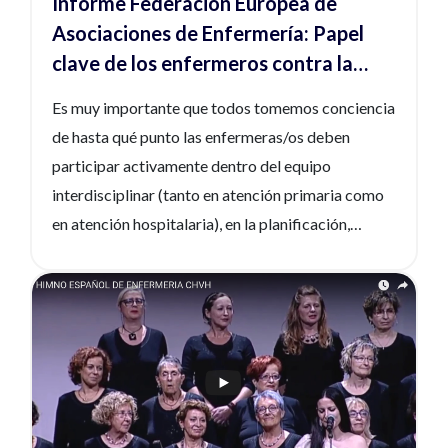
Informe Federación Europea de
Asociaciones de Enfermería: Papel
clave de los enfermeros contra la
resistencia antimicrobiana
Es muy importante que todos tomemos conciencia
de hasta qué punto las enfermeras/os deben
participar activamente dentro del equipo
interdisciplinar (tanto en atención primaria como
en atención hospitalaria), en la planificación,
diseño y ejecución de estrategias de ayuda a la
reducción del problema. En la página 16 queda
Ver noticia
reflejado el enlace al vídeo que elaboramos el
pasado octubre desde el CGE, gracias al trabajo y
apoyo del Departamento de Comunicación, para
mostrar nuestro compromiso en la prevención de
la RAM https://www.youtube.com/watch?v=q-