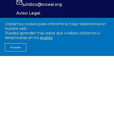
juridico@icoeal.org
Aviso Legal
Política de Privacidad
Utilizamos cookies para ofrecerte la mejor experiencia en
Política de Cookies
nuestra web.
Puedes aprender más sobre qué cookies utilizamos o
desactivarlas en los
ajustes
.
Aceptar
© 2026
Colegío Oficial de Enfermería Almería