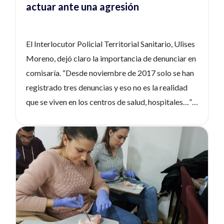
actuar ante una agresión
El Interlocutor Policial Territorial Sanitario, Ulises
Moreno, dejó claro la importancia de denunciar en
comisaría. “Desde noviembre de 2017 solo se han
registrado tres denuncias y eso no es la realidad
que se viven en los centros de salud, hospitales…”,
apuntaba en la charla que ofreció el pasado jueves
3 de mayo en el Colegio de Enfermería de Almería,
Ver noticia
a la que además de miembros de esta
organización, asistieron profesionales médicos y
dentistas. Uno de los principales motivos que
maquillan estos datos, señaló, es el miedo.