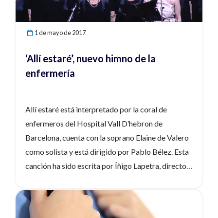
DWS_B12do en el Día Europeo de Sensibilización
sobre los Antibióticos. Descargar el informe
1 de mayo de 2017
‘Allí estaré’, nuevo himno de la
enfermería
Allí estaré está interpretado por la coral de
enfermeros del Hospital Vall D’hebron de
Barcelona, cuenta con la soprano Elaine de Valero
como solista y está dirigido por Pablo Bélez. Esta
canción ha sido escrita por Íñigo Lapetra, director
de Comunicación del Consejo General de
Enfermería, junto a Carlos Fernández Prida, y ha
Ver noticia
contado con los arreglos y la orquestación de