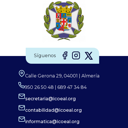
En él, junto con la ayuda…
Síguenos
Calle Gerona 29, 04001 | Almería
950 26 50 48 | 689 47 34 84
secretaria@icoeal.org
contabilidad@icoeal.org
informatica@icoeal.org