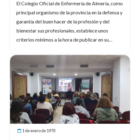
El Colegio Oficial de Enfermería de Almería, como
principal organismo de la provincia en la defensa y
garantía del buen hacer de la profesión y del
bienestar sus profesionales, establece unos
criterios mínimos a la hora de publicar en su
página web y redes sociales oficiales ofertas de
empleo, que aseguren un trabajo digno y de
Ver noticia
calidad para todos los enfermeros. Desde la
responsabilidad de todos los que componemos el
Colegio Oficial de Enfermería de Almería
mostramos a continuación cuáles son estos
criterios mínimos: 1. Duración del contrato: Tres
meses o superior. 2. Salario: Nunca podrá ser
inferior al salario…
1 de enero de 1970