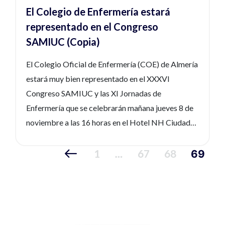
El Colegio de Enfermería estará
representado en el Congreso
SAMIUC (Copia)
El Colegio Oficial de Enfermería (COE) de Almería
estará muy bien representado en el XXXVI
Congreso SAMIUC y las XI Jornadas de
Enfermería que se celebrarán mañana jueves 8 de
noviembre a las 16 horas en el Hotel NH Ciudad
de Almería, situado en la Calle Jardín de Medina
s/n de la capital. José Puentes Sánchez, colegiado
1
67
68
…
69
y enfermero de la consulta de heridas crónicas del
Hospital Universitario Torrecárdenas de Almería,
ofrecerá una ponencia en la que abordará el
tratamiento de la infección en heridas crónicas sin
medios químicos, basándose en su último estudio.