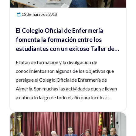
15 de marzo de 2018
El Colegio Oficial de Enfermería
fomenta la formación entre los
estudiantes con un exitoso Taller de
Sutura
El afán de formación y la divulgación de
conocimientos son algunos de los objetivos que
persigue el Colegio Oficial de Enfermería de
Almería. Son muchas las actividades que se llevan
a cabo a lo largo de todo el año para inculcar
nuevos conocimientos a los estudiantes de esta
rama de la sanidad y una buena prueba de ello fue
Ver noticia
el Taller de Suturas que se desarrolló
recientemente en la sede de la entidad.