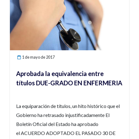
Javier López de Guereña. Lo ha titulado así porque
cree que es la mejor definición de la realidad de la
enfermería. Como ha explicado a
diarioenfermero.es, Con la letra, en la que se habla
de todo lo que la…
1 de mayo de 2017
Aprobada la equivalencia entre
títulos DUE-GRADO EN ENFERMERIA
La equiparación de títulos, un hito histórico que el
Gobierno ha retrasado injustificadamente El
Boletín Oficial del Estado ha aprobado
el ACUERDO ADOPTADO EL PASADO 30 DE