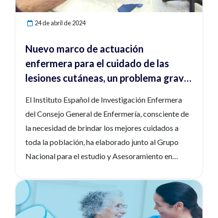
24 de abril de 2024
Nuevo marco de actuación
enfermera para el cuidado de las
lesiones cutáneas, un problema grave
de salud
El Instituto Español de Investigación Enfermera
del Consejo General de Enfermería, consciente de
la necesidad de brindar los mejores cuidados a
toda la población, ha elaborado junto al Grupo
Nacional para el estudio y Asesoramiento en
Úlceras por Presión y Heridas Crónicas
(GNEAUPP), el Marco de actuación enfermera en
Ver noticia
el ámbito de los cuidados avanzados a personas
con lesiones cutáneas.