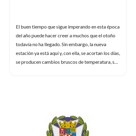
El buen tiempo que sigue imperando en esta época
del año puede hacer creer a muchos que el otoño
todavía no ha llegado. Sin embargo, la nueva
estación ya está aquí y, con ella, se acortan los días,
se producen cambios bruscos de temperatura, se
modifica el humor y, con todo ello, proliferan los
resfriados. Las principales vías de contagio son la
oral y la respiratoria. Esto es debido a unas
microgotas que el ser humano disemina al hablar,
toser o estornudar y que penetran con facilidad en
otro organismo. No obstante, como muchas otras
enfermedades, los resfriados se pueden…