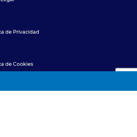
n Ejecutiva
transformar los cuidados Recibir un
sentación
premio siempre supone una
 España. Su
satisfacción, pero cuando ese
ca de Privacidad
ido durante
reconocimiento avala una forma
no y de la
diferente de cuidar, adquiere un
 que
significado especial. Lola Ojeda lleva
más de dos décadas dedicada a la
ica de Cookies
enfermería nefrológica convencida de
que la excelencia asistencial solo