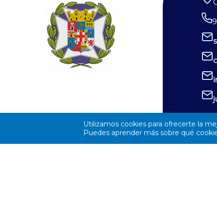
es un factor crítico que preocupa a los
desempeña 
9
expertos, y la diferencia entre un
los niveles 
recuerdo insuperable y una lesión
desarrollo 
irreversible. Por ello, el Consejo
con plenitu
General de Enfermería (CGE), junto a la
aportar su 
Sociedad Española de Enfermería
cuidado de 
Oftalmológica (SEEOF) y el Hospital
coordinació
Ramón y Cajal de Madrid, han puesto en
profesiones
Utilizamos cookies para ofrecerte la me
marcha diferentes materiales
Puedes aprender más sobre qué cookies