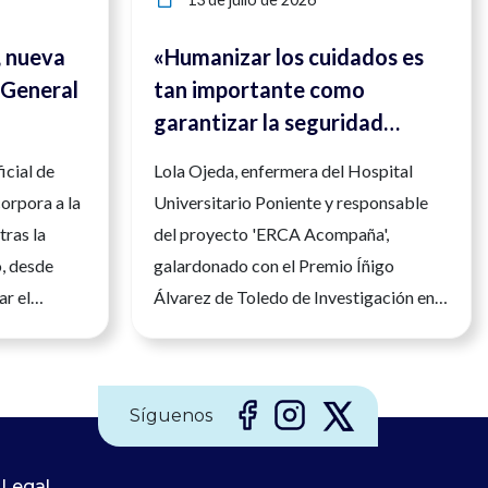
, nueva
«Humanizar los cuidados es
 General
tan importante como
garantizar la seguridad
clínica»
icial de
Lola Ojeda, enfermera del Hospital
orpora a la
Universitario Poniente y responsable
tras la
del proyecto 'ERCA Acompaña',
o, desde
galardonado con el Premio Íñigo
ar el
Álvarez de Toledo de Investigación en
nfermera en
Enfermería de Nefrología El
legio
reconocimiento distingue un modelo
mería, María
que acompaña a los pacientes renales
Síguenos
tomado hoy
en uno de los momentos más difíciles de
ra del
su enfermedad y reivindica el papel de
ría (CGE),
 Legal
la investigación enfermera para