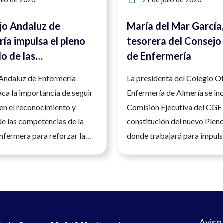
jo Andaluz de
María del Mar García
ía impulsa el pleno
tesorera del Consejo
lo de las
de Enfermería
ncias enfermeras
 Andaluz de Enfermería
La presidenta del Colegio Of
orzar la seguridad y
ca la importancia de seguir
Enfermería de Almería se inc
d asistencial
en el reconocimiento y
Comisión Ejecutiva del CGE 
de las competencias de la
constitución del nuevo Plen
nfermera para reforzar la
donde trabajará para impuls
a calidad asistencial y la
desarrollo de la profesión e
la ciudadanía.Andalucía, 23
España La presidenta del Co
 2026. La Enfermería es una
Oficial de Enfermería de Al
nitaria universitaria, con
del Mar García Martín, ha 
n científica, clínica y
posesión como nueva tesore
a vez más avanzada, que
Consejo General de Enferme
Aviso