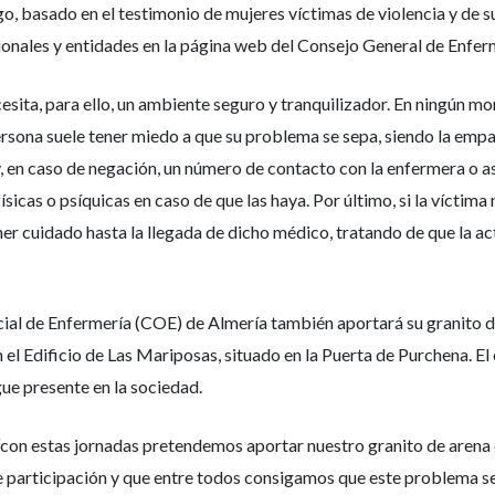
o, basado en el testimonio de mujeres víctimas de violencia y de s
ionales y entidades en la página web del Consejo General de Enfer
ecesita, para ello, un ambiente seguro y tranquilizador. En ningún 
sona suele tener miedo a que su problema se sepa, siendo la empatía 
al y, en caso de negación, un número de contacto con la enfermera o
sicas o psíquicas en caso de que las haya. Por último, si la víctima
r cuidado hasta la llegada de dicho médico, tratando de que la a
cial de Enfermería (COE) de Almería también aportará su granito d
 el Edificio de Las Mariposas, situado en la Puerta de Purchena. 
ue presente en la sociedad.
con estas jornadas pretendemos aportar nuestro granito de arena e
 participación y que entre todos consigamos que este problema sea