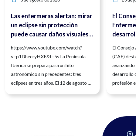
Las enfermeras alertan: mirar
El Conse
un eclipse sin protección
Enfermer
puede causar daños visuales
desarrol
irreversibles
compete
https://www.youtube.com/watch?
El Consejo
para ref
v=p1DhecryHXE&t=5s La Península
(CAE) desta
la calida
Ibérica se prepara para un hito
avanzando 
astronómico sin precedentes: tres
desarrollo 
eclipses en tres años. El 12 de agosto de
profesión e
2026 tendrá lugar el primero de ellos,
seguridad, l
siendo un eclipse total que será
atención a 
fácilmente observable. Tres fenómenos
de julio de
que no se repetirán en los próximos
profesión sa
siglos. La observación de estos eventos
una formació
será fascinante, pero la seguridad visual
humana cad