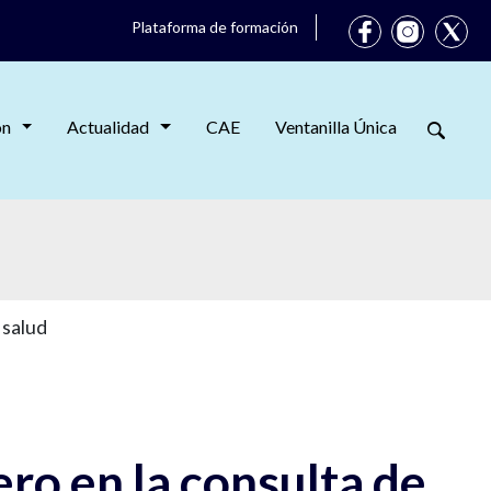
Plataforma de formación
ón
Actualidad
CAE
Ventanilla Única
 salud
ero en la consulta de