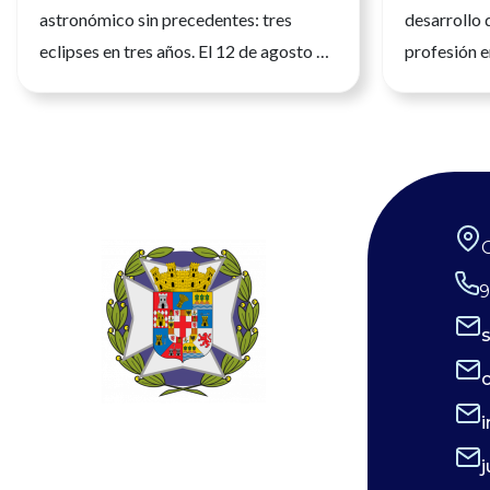
astronómico sin precedentes: tres
desarrollo 
eclipses en tres años. El 12 de agosto de
profesión e
2026 tendrá lugar el primero de ellos,
seguridad, l
siendo un eclipse total que será
atención a 
fácilmente observable. Tres fenómenos
de julio de
que no se repetirán en los próximos
profesión sa
siglos. La observación de estos eventos
una formació
será fascinante, pero la seguridad visual
humana cad
es un factor crítico que preocupa a los
desempeña 
9
expertos, y la diferencia entre un
los niveles 
recuerdo insuperable y una lesión
desarrollo 
irreversible. Por ello, el Consejo
con plenitu
General de Enfermería (CGE), junto a la
aportar su 
Sociedad Española de Enfermería
cuidado de 
Oftalmológica (SEEOF) y el Hospital
coordinació