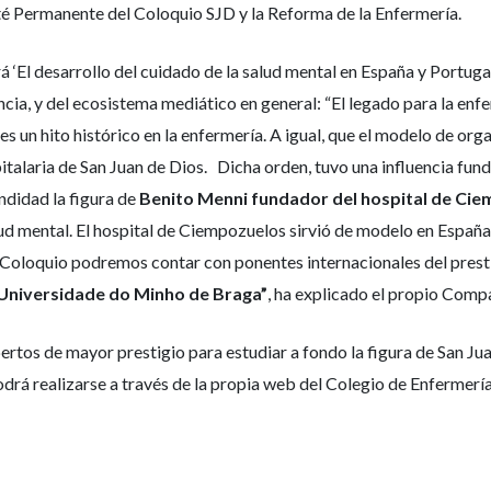
é Permanente del Coloquio SJD y la Reforma de la Enfermería.
erá ‘El desarrollo del cuidado de la salud mental en España y Portug
ancia, y del ecosistema mediático en general: “El legado para la enfe
s un hito histórico en la enfermería. A igual, que el modelo de org
italaria de San Juan de Dios. Dicha orden, tuvo una influencia fun
didad la figura de
Benito Menni fundador del hospital de Ci
 salud mental. El hospital de Ciempozuelos sirvió de modelo en Españ
V Coloquio podremos contar con ponentes internacionales del prest
 Universidade do Minho de Braga
”
, ha explicado el propio Comp
rtos de mayor prestigio para estudiar a fondo la figura de San Jua
drá realizarse a través de la propia web del Colegio de Enfermerí