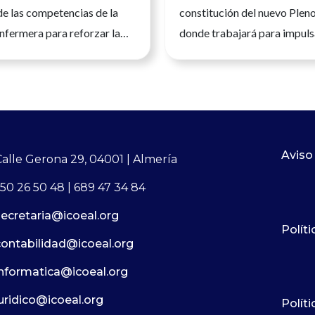
de las competencias de la
constitución del nuevo Plen
nfermera para reforzar la
donde trabajará para impuls
a calidad asistencial y la
desarrollo de la profesión e
la ciudadanía.Andalucía, 23
España La presidenta del Co
 2026. La Enfermería es una
Oficial de Enfermería de Al
nitaria universitaria, con
del Mar García Martín, ha 
n científica, clínica y
posesión como nueva tesore
a vez más avanzada, que
Consejo General de Enferme
Aviso
Calle Gerona 29, 04001 | Almería
un papel esencial en todos
incorporándose a la Comisió
50 26 50 48 | 689 47 34 84
del sistema sanitario. Su
del máximo órgano de repre
secretaria@icoeal.org
profesional permite ejercer
de la profesión enfermera en
Políti
d sus competencias y
nombramiento se ha produc
contabilidad@icoeal.org
conocimiento específico al
la constitución del nuevo Ple
informatica@icoeal.org
las personas, en
Comisión Ejecutiva del CGE,
n con el resto de
afrontarán un
juridico@icoeal.org
Polít