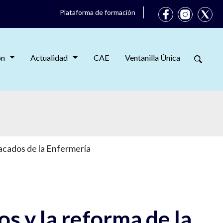
Plataforma de formación
ón
Actualidad
CAE
Ventanilla Única
tacados de la Enfermería
os y la reforma de la