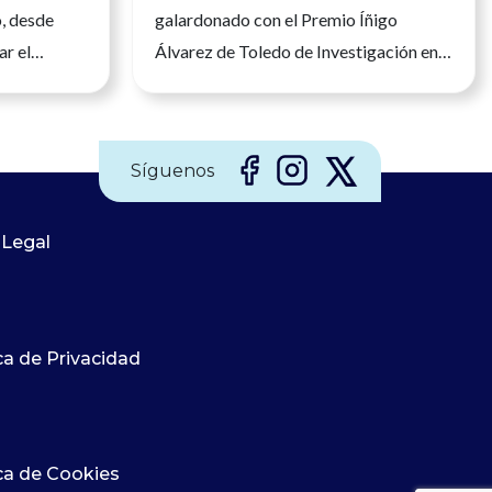
o, desde
galardonado con el Premio Íñigo
ar el
Álvarez de Toledo de Investigación en
nfermera en
Enfermería de Nefrología El
legio
reconocimiento distingue un modelo
mería, María
que acompaña a los pacientes renales
Síguenos
tomado hoy
en uno de los momentos más difíciles de
ra del
su enfermedad y reivindica el papel de
ría (CGE),
 Legal
la investigación enfermera para
n Ejecutiva
transformar los cuidados Recibir un
sentación
premio siempre supone una
 España. Su
satisfacción, pero cuando ese
ca de Privacidad
ido durante
reconocimiento avala una forma
no y de la
diferente de cuidar, adquiere un
 que
significado especial. Lola Ojeda lleva
más de dos décadas dedicada a la
ica de Cookies