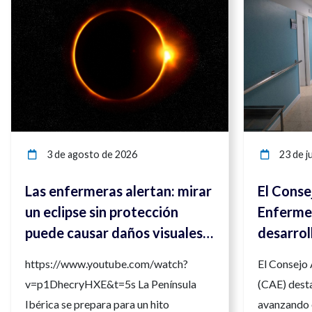
3 de agosto de 2026
23 de ju
Las enfermeras alertan: mirar
El Conse
un eclipse sin protección
Enfermer
puede causar daños visuales
desarrol
irreversibles
compete
https://www.youtube.com/watch?
El Consejo
para ref
v=p1DhecryHXE&t=5s La Península
(CAE) desta
la calida
Ibérica se prepara para un hito
avanzando 