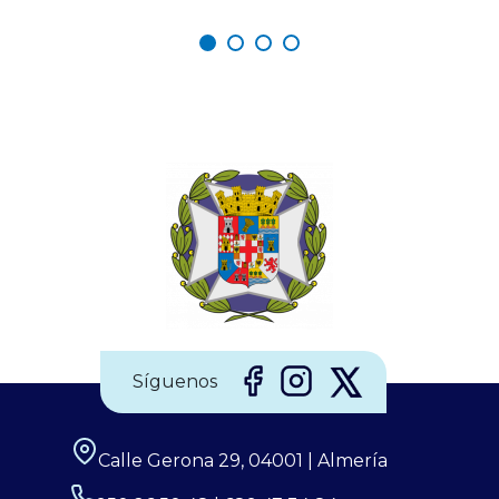
repetirán en los próximos siglos. La observación de
estos eventos será fascinante, pero la seguridad visual
es un factor crítico que preocupa a los expertos, y la
diferencia entre un recuerdo insuperable y una lesión
irreversible. Por ello, el Consejo General de Enfermería
(CGE), junto a la Sociedad Española de Enfermería
Oftalmológica (SEEOF) y el Hospital Ramón y Cajal de
Madrid, han puesto en marcha diferentes materiales
Síguenos
Calle Gerona 29, 04001 | Almería