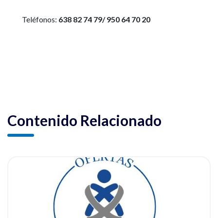
Teléfonos:
638 82 74 79/ 950 64 70 20
Contenido Relacionado
ia
Ver noticia