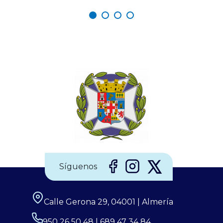
dinámico y orientado al desarrollo de sus
profesionales. Si eres enfermero/a y deseas formar
parte de un equipo comprometido con la excelencia en
la atención, esta puede ser una gran oportunidad para
impulsar tu carrera profesional. ¿Te interesa esta
oferta? Envía tu currículum a
elsaliente@elsaliente.com, llama al 950 62 06 06 o
Síguenos
Calle Gerona 29, 04001 | Almería
950 26 50 48 | 689 47 34 84