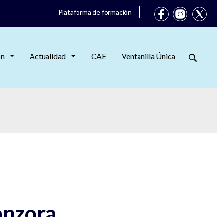
Plataforma de formación
ón
Actualidad
CAE
Ventanilla Única
anzora