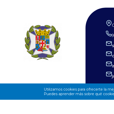
la atención personalizada, ofreciendo
un entorno laboral estable, dinámico y
orientado al desarrollo de sus
profesionales. Si eres enfermero/a y
deseas formar parte de un equipo
9
comprometido con la excelencia en la
atención, esta puede ser una gran
oportunidad para impulsar tu carrera
profesional. ¿Te interesa esta oferta?
Envía tu currículum a
elsaliente@elsaliente.com, llama al 950
62 06 06 o
Utilizamos cookies para ofrecerte la me
Puedes aprender más sobre qué cookies