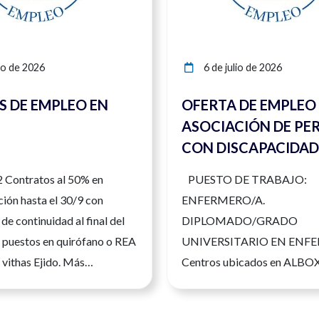
io de 2026
6 de julio de 2026
S DE EMPLEO EN
OFERTA DE EMPLEO
ASOCIACIÓN DE PE
CON DISCAPACIDAD
SALIENTE. HUÉRCAL
2 Contratos al 50% en
PUESTO DE TRABAJO:
ALMERÍA.
ción hasta el 30/9 con
ENFERMERO/A.
de continuidad al final del
DIPLOMADO/GRADO
2 puestos en quirófano o REA
UNIVERSITARIO EN ENF
 vithas Ejido. Más
Centros ubicados en ALBOX.
 y Contacto: correo a
INCORPORACIÓN INMED
r@vithas.es o 607462607
información – Teléfono: 6