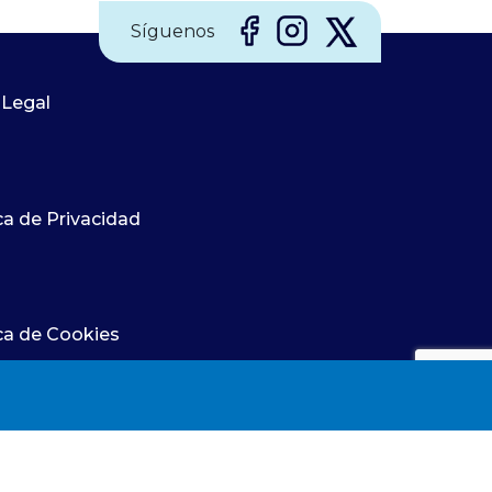
desarrollará su labor en la Unidad de
Síguenos
Prevención de Riesgos Laborales, con
jornada completa, realizando funciones
 Legal
relacionadas con la vigilancia de la
salud de los trabajadores y la
prevención de riesgos laborales.
Podrán participar los profesionales que
ca de Privacidad
estén en posesión del Grado o
Diplomatura en Enfermería y del título
de Especialista en Enfermería del
Trabajo.
El plazo de presentación de
ica de Cookies
solicitudes es de 10