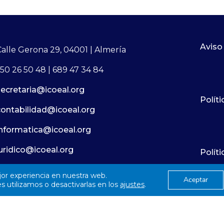
MÁS INFORMACIÓN
Aviso
Calle Gerona 29, 04001 | Almería
50 26 50 48 | 689 47 34 84
secretaria@icoeal.org
Políti
contabilidad@icoeal.org
informatica@icoeal.org
juridico@icoeal.org
Polít
jor experiencia en nuestra web.
Aceptar
© 2026
Colegío Oficial de Enfermería Almería
 utilizamos o desactivarlas en los
ajustes
.