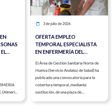
3 de julio de 2026
 EN
OFERTA EMPLEO
RSONAS
TEMPORAL ESPECIALISTA
 EL
EN ENFERMERÍA DEL
 DE
TRABAJO
El Área de Gestión Sanitaria Norte de
Huelva (Servicio Andaluz de Salud) ha
publicado una convocatoria para la
ERMERÍA
cobertura temporal, mediante
 (Almería)
sustitución, de una plaza de
IATA Más
Enfermero/a Especialista en Enfermería
50681397
del Trabajo. La persona seleccionada