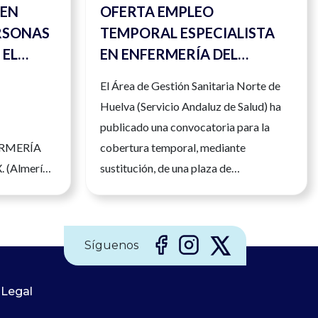
 EN
OFERTA EMPLEO
RSONAS
TEMPORAL ESPECIALISTA
 EL
EN ENFERMERÍA DEL
 DE
TRABAJO
El Área de Gestión Sanitaria Norte de
Huelva (Servicio Andaluz de Salud) ha
publicado una convocatoria para la
ERMERÍA
cobertura temporal, mediante
 (Almería)
sustitución, de una plaza de
IATA Más
Enfermero/a Especialista en Enfermería
50681397
del Trabajo. La persona seleccionada
desarrollará su labor en la Unidad de
Síguenos
Prevención de Riesgos Laborales, con
jornada completa, realizando funciones
 Legal
relacionadas con la vigilancia de la
salud de los trabajadores y la