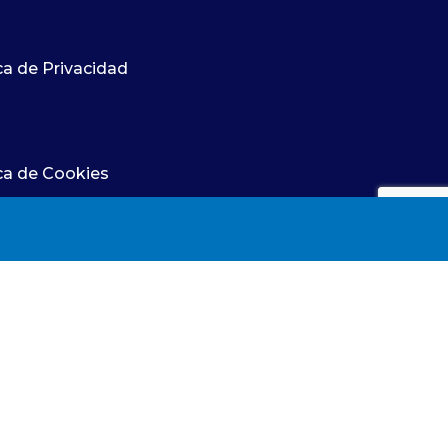
prevención de riesgos laborales.
Podrán participar los profesionales que
ca de Privacidad
estén en posesión del Grado o
Diplomatura en Enfermería y del título
de Especialista en Enfermería del
Trabajo.
El plazo de presentación de
ica de Cookies
solicitudes es de 10