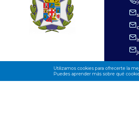
9
comprometido con la excelencia en la
atención, esta puede ser una gran
oportunidad para impulsar tu carrera
profesional. ¿Te interesa esta oferta?
Envía tu currículum a
elsaliente@elsaliente.com, llama al 950
62 06 06 o
Utilizamos cookies para ofrecerte la me
Puedes aprender más sobre qué cookies