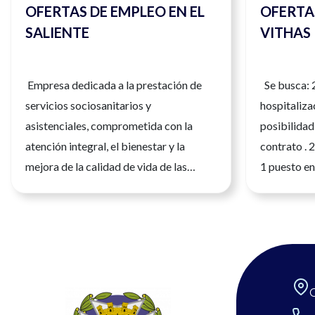
OFERTAS DE EMPLEO EN EL
OFERTA
SALIENTE
VITHAS
Empresa dedicada a la prestación de
Se busca: 
servicios sociosanitarios y
hospitaliza
asistenciales, comprometida con la
posibilidad 
atención integral, el bienestar y la
contrato . 
mejora de la calidad de vida de las
1 puesto en
personas. Su actividad se basa en la
información
profesionalidad, el trabajo en equipo y
gonzalezis
la atención personalizada, ofreciendo
un entorno laboral estable, dinámico y
orientado al desarrollo de sus
profesionales. Si eres enfermero/a y
deseas formar parte de un equipo