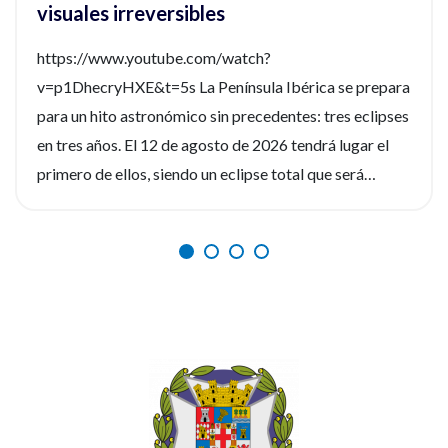
visuales irreversibles
https://www.youtube.com/watch?
v=p1DhecryHXE&t=5s La Península Ibérica se prepara
para un hito astronómico sin precedentes: tres eclipses
en tres años. El 12 de agosto de 2026 tendrá lugar el
primero de ellos, siendo un eclipse total que será
fácilmente observable. Tres fenómenos que no se
repetirán en los próximos siglos. La observación de
estos eventos será fascinante, pero la seguridad visual
es un factor crítico que preocupa a los expertos, y la
diferencia entre un recuerdo insuperable y una lesión
irreversible. Por ello, el Consejo General de Enfermería
(CGE), junto a la Sociedad Española de Enfermería
Oftalmológica (SEEOF) y el Hospital Ramón y Cajal de
Madrid, han puesto en marcha diferentes materiales