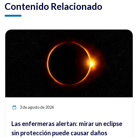
Contenido Relacionado
ia
Ver noticia
3 de agosto de 2026
Las enfermeras alertan: mirar un eclipse
sin protección puede causar daños