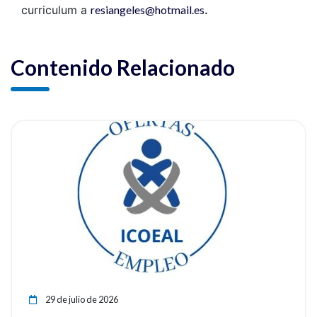
curriculum a
resiangeles@hotmail.es
.
Contenido Relacionado
ia
Ver noticia
29 de julio de 2026