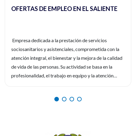
OFERTAS DE EMPLEO EN EL SALIENTE
Empresa dedicada a la prestación de servicios
sociosanitarios y asistenciales, comprometida con la
atención integral, el bienestar y la mejora de la calidad
de vida de las personas. Su actividad se basa en la
profesionalidad, el trabajo en equipo y la atención
personalizada, ofreciendo un entorno laboral estable,
dinámico y orientado al desarrollo de sus
profesionales. Si eres enfermero/a y deseas formar
parte de un equipo comprometido con la excelencia en
la atención, esta puede ser una gran oportunidad para
impulsar tu carrera profesional. ¿Te interesa esta