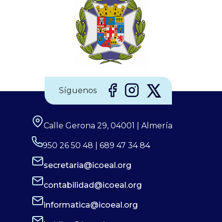
oferta? Envía tu currículum a
elsaliente@elsaliente.com, llama al 950 62 06 06 o
Síguenos
Calle Gerona 29, 04001 | Almería
950 26 50 48 | 689 47 34 84
secretaria@icoeal.org
contabilidad@icoeal.org
informatica@icoeal.org