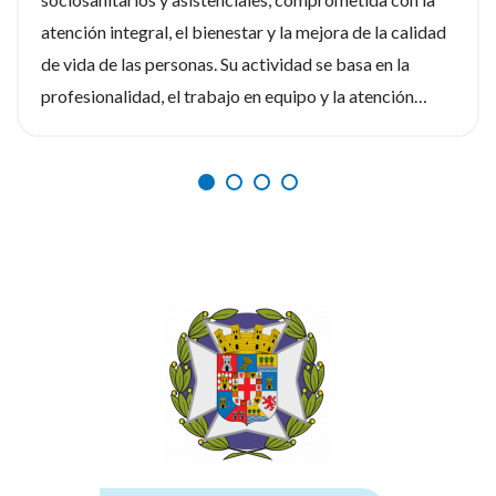
atención integral, el bienestar y la mejora de la calidad
de vida de las personas. Su actividad se basa en la
profesionalidad, el trabajo en equipo y la atención
personalizada, ofreciendo un entorno laboral estable,
dinámico y orientado al desarrollo de sus
profesionales. Si eres enfermero/a y deseas formar
parte de un equipo comprometido con la excelencia en
la atención, esta puede ser una gran oportunidad para
impulsar tu carrera profesional. ¿Te interesa esta
oferta? Envía tu currículum a
elsaliente@elsaliente.com, llama al 950 62 06 06 o