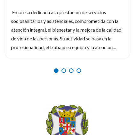
Empresa dedicada a la prestación de servicios
sociosanitarios y asistenciales, comprometida con la
atención integral, el bienestar y la mejora de la calidad
de vida de las personas. Su actividad se basa en la
profesionalidad, el trabajo en equipo y la atención
personalizada, ofreciendo un entorno laboral estable,
dinámico y orientado al desarrollo de sus
profesionales. Si eres enfermero/a y deseas formar
parte de un equipo comprometido con la excelencia en
la atención, esta puede ser una gran oportunidad para
impulsar tu carrera profesional. ¿Te interesa esta
oferta? Envía tu currículum a
elsaliente@elsaliente.com, llama al 950 62 06 06 o