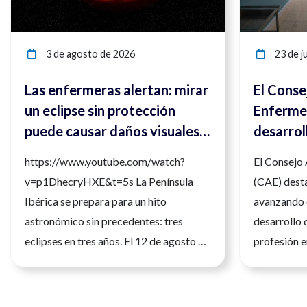
3 de agosto de 2026
23 de ju
Las enfermeras alertan: mirar
El Conse
un eclipse sin protección
Enfermer
puede causar daños visuales
desarrol
irreversibles
compete
https://www.youtube.com/watch?
El Consejo
para ref
v=p1DhecryHXE&t=5s La Península
(CAE) desta
la calida
Ibérica se prepara para un hito
avanzando 
astronómico sin precedentes: tres
desarrollo 
eclipses en tres años. El 12 de agosto de
profesión e
2026 tendrá lugar el primero de ellos,
seguridad, l
siendo un eclipse total que será
atención a 
fácilmente observable. Tres fenómenos
de julio de