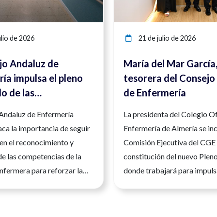
lio de 2026
21 de julio de 2026
jo Andaluz de
María del Mar García
ía impulsa el pleno
tesorera del Consejo
lo de las
de Enfermería
ncias enfermeras
 Andaluz de Enfermería
La presidenta del Colegio Of
orzar la seguridad y
ca la importancia de seguir
Enfermería de Almería se inc
d asistencial
en el reconocimiento y
Comisión Ejecutiva del CGE 
de las competencias de la
constitución del nuevo Plen
nfermera para reforzar la
donde trabajará para impuls
a calidad asistencial y la
desarrollo de la profesión e
la ciudadanía.Andalucía, 23
España La presidenta del Co
 2026. La Enfermería es una
Oficial de Enfermería de Al