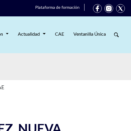
Plataforma de formación
ón
Actualidad
CAE
Ventanilla Única
AE
EZ, NUEVA