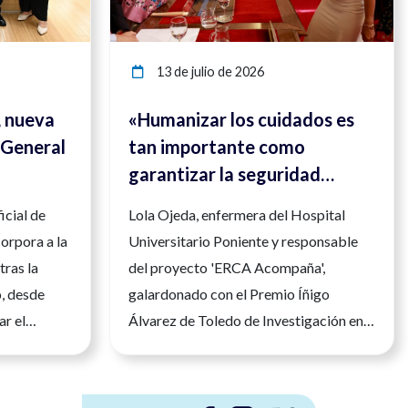
13 de julio de 2026
, nueva
«Humanizar los cuidados es
 General
tan importante como
garantizar la seguridad
clínica»
icial de
Lola Ojeda, enfermera del Hospital
orpora a la
Universitario Poniente y responsable
tras la
del proyecto 'ERCA Acompaña',
o, desde
galardonado con el Premio Íñigo
ar el
Álvarez de Toledo de Investigación en
nfermera en
Enfermería de Nefrología El
legio
reconocimiento distingue un modelo
mería, María
que acompaña a los pacientes renales