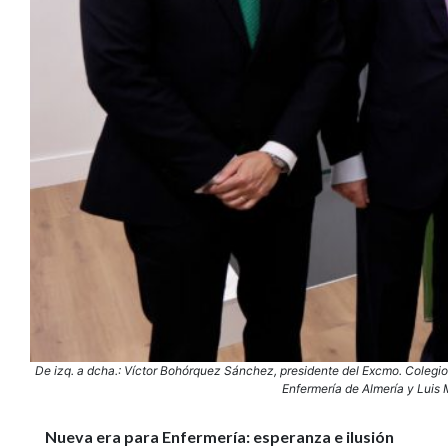
De izq. a dcha.: Víctor Bohórquez Sánchez, presidente del Excmo. Colegio 
Enfermería de Almería y Luis 
Nueva era para Enfermería: esperanza e ilusión