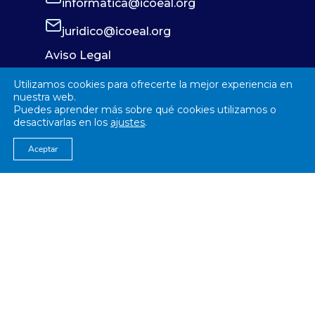
informatica@icoeal.org
juridico@icoeal.org
Aviso Legal
Política de Privacidad
Utilizamos cookies para ofrecerte la mejor experiencia en
Política de Cookies
nuestra web.
Puedes aprender más sobre qué cookies utilizamos o
desactivarlas en los
ajustes
.
Aceptar
© 2026
Colegío Oficial de Enfermería Almería