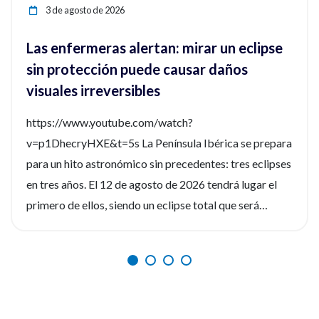
3 de agosto de 2026
Las enfermeras alertan: mirar un eclipse
sin protección puede causar daños
visuales irreversibles
https://www.youtube.com/watch?
v=p1DhecryHXE&t=5s La Península Ibérica se prepara
para un hito astronómico sin precedentes: tres eclipses
en tres años. El 12 de agosto de 2026 tendrá lugar el
primero de ellos, siendo un eclipse total que será
fácilmente observable. Tres fenómenos que no se
repetirán en los próximos siglos. La observación de
estos eventos será fascinante, pero la seguridad visual
es un factor crítico que preocupa a los expertos, y la
diferencia entre un recuerdo insuperable y una lesión