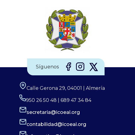
irreversible. Por ello, el Consejo General de Enfermería
(CGE), junto a la Sociedad Española de Enfermería
Oftalmológica (SEEOF) y el Hospital Ramón y Cajal de
Madrid, han puesto en marcha diferentes materiales
Síguenos
Calle Gerona 29, 04001 | Almería
950 26 50 48 | 689 47 34 84
secretaria@icoeal.org
contabilidad@icoeal.org