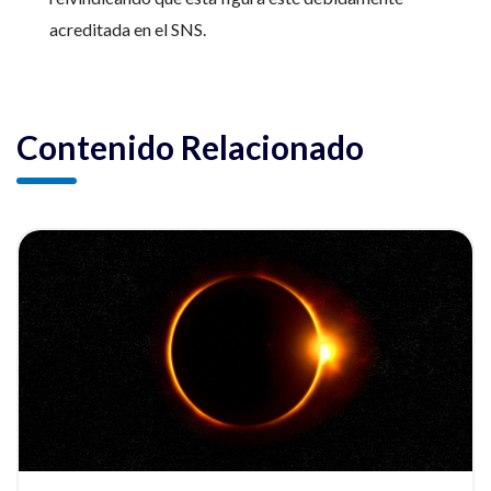
acreditada en el SNS.
Contenido Relacionado
ia
Ver noticia