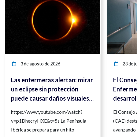
3 de agosto de 2026
23 de ju
Las enfermeras alertan: mirar
El Conse
un eclipse sin protección
Enfermer
puede causar daños visuales
desarrol
irreversibles
compete
https://www.youtube.com/watch?
El Consejo
para ref
v=p1DhecryHXE&t=5s La Península
(CAE) desta
la calida
Ibérica se prepara para un hito
avanzando 