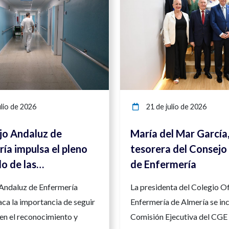
lio de 2026
21 de julio de 2026
jo Andaluz de
María del Mar García
ía impulsa el pleno
tesorera del Consejo
lo de las
de Enfermería
ncias enfermeras
 Andaluz de Enfermería
La presidenta del Colegio Of
orzar la seguridad y
ca la importancia de seguir
Enfermería de Almería se inc
d asistencial
en el reconocimiento y
Comisión Ejecutiva del CGE 