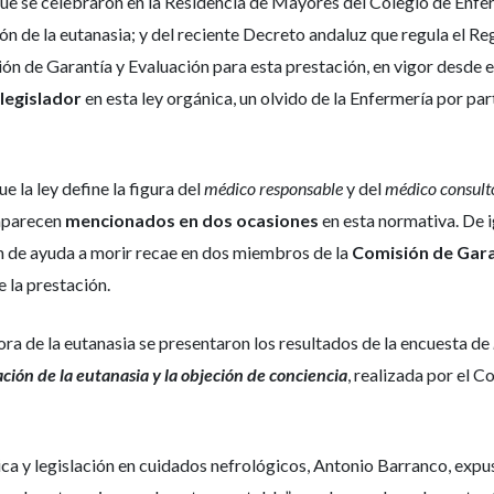
ue se celebraron en la Residencia de Mayores del Colegio de Enferme
ión de la eutanasia; y del reciente Decreto andaluz que regula el 
sión de Garantía y Evaluación para esta prestación, en vigor desde
 legislador
en esta ley orgánica, un olvido de la Enfermería por par
e la ley define la figura del
médico responsable
y del
médico consult
 aparecen
mencionados en dos ocasiones
en esta normativa. De i
ión de ayuda a morir recae en dos miembros de la
Comisión de Garan
e la prestación.
ora de la eutanasia se presentaron los resultados de la encuesta de
ación de la eutanasia y la objeción de conciencia
, realizada por el 
ica y legislación en cuidados nefrológicos, Antonio Barranco, expus