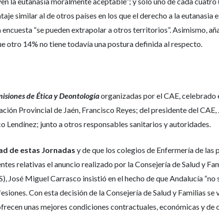
ven la eutanasia moralmente aceptable”; y solo uno de cada cuatro
taje similar al de otros países en los que el derecho a la eutanasia
 encuesta “se pueden extrapolar a otros territorios”. Asimismo, a
e otro 14% no tiene todavía una postura definida al respecto.
misiones de Ética y Deontología
organizadas por el CAE, celebrado el
utación Provincial de Jaén, Francisco Reyes; del presidente del CAE
o Lendínez; junto a otros responsables sanitarios y autoridades.
ad de estas Jornadas
y de que los colegios de Enfermería de las
tes relativas el anuncio realizado por la Consejería de Salud y Fa
S), José Miguel Carrasco insistió en el hecho de que Andalucía “no s
fesiones. Con esta decisión de la Consejería de Salud y Familias se
 ofrecen unas mejores condiciones contractuales, económicas y de c