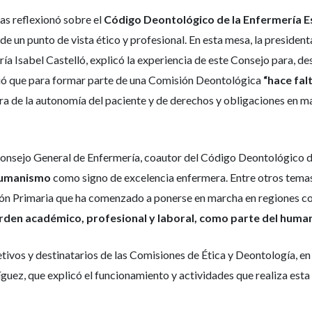
das reflexionó sobre el
Código Deontológico de la Enfermería 
sde un punto de vista ético y profesional. En esta mesa, la preside
a Isabel Castelló, explicó la experiencia de este Consejo para, de
dió que para formar parte de una Comisión Deontológica
“hace fal
a de la autonomía del paciente y de derechos y obligaciones en m
l Consejo General de Enfermería, coautor del Código Deontológico 
umanismo
como signo de excelencia enfermera. Entre otros temas
ión Primaria que ha comenzado a ponerse en marcha en regiones com
orden académico, profesional y laboral, como parte del human
etivos y destinatarios de las Comisiones de Ética y Deontología, en 
guez, que explicó el funcionamiento y actividades que realiza esta