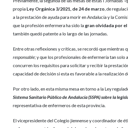
Previamente, la segunda de las mesas de estas I Jornadas -q
propia
Ley Orgánica 3/2021, de 24 de marzo
, de regulac
a la prestación de ayuda para morir en Andalucía y la Comi
que la profesión enfermera ha sido la
gran olvidada por el
también quedó patente a lo largo de las jornadas.
Entre otras reflexiones y críticas, se recordó que mientras qu
responsable
; y que los profesionales de enfermería tan solo
concurren los requisitos para solicitar y recibir la prestac
capacidad de decisión si esta es favorable a la realización d
Por otro lado, en esta misma mesa en torno a la Ley regulad
Sistema Sanitario Público de Andalucía (SSPA) sobre la legisl
representativa de enfermeros de esta provincia.
El vicepresidente del Colegio jiennense y coordinador de ét