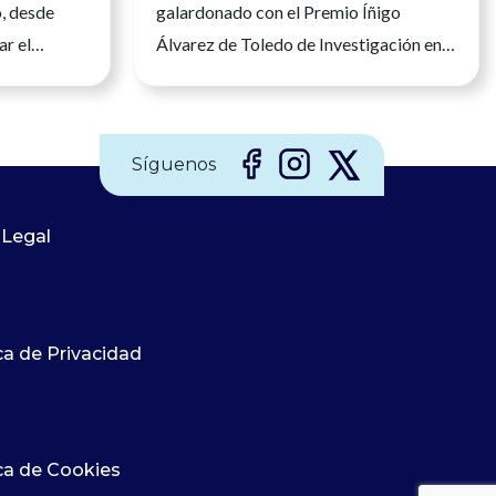
o, desde
galardonado con el Premio Íñigo
ar el
Álvarez de Toledo de Investigación en
nfermera en
Enfermería de Nefrología El
legio
reconocimiento distingue un modelo
mería, María
que acompaña a los pacientes renales
Síguenos
tomado hoy
en uno de los momentos más difíciles de
ra del
su enfermedad y reivindica el papel de
ría (CGE),
la investigación enfermera para
 Legal
n Ejecutiva
transformar los cuidados Recibir un
sentación
premio siempre supone una
 España. Su
satisfacción, pero cuando ese
ca de Privacidad
ido durante
reconocimiento avala una forma
no y de la
diferente de cuidar, adquiere un
 que
significado especial. Lola Ojeda lleva
más de dos décadas dedicada a la
ica de Cookies
enfermería nefrológica convencida de