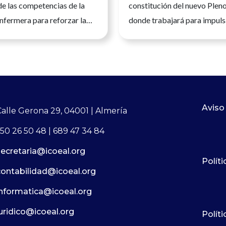
de las competencias de la
constitución del nuevo Plen
nfermera para reforzar la
donde trabajará para impuls
a calidad asistencial y la
desarrollo de la profesión e
la ciudadanía.Andalucía, 23
España La presidenta del Co
 2026. La Enfermería es una
Oficial de Enfermería de Al
nitaria universitaria, con
del Mar García Martín, ha 
n científica, clínica y
posesión como nueva tesore
a vez más avanzada, que
Consejo General de Enferme
Aviso
Calle Gerona 29, 04001 | Almería
un papel esencial en todos
incorporándose a la Comisió
50 26 50 48 | 689 47 34 84
del sistema sanitario. Su
del máximo órgano de repre
secretaria@icoeal.org
profesional permite ejercer
de la profesión enfermera en
Políti
d sus competencias y
nombramiento se ha produc
contabilidad@icoeal.org
conocimiento específico al
la constitución del nuevo Ple
informatica@icoeal.org
las personas, en
Comisión Ejecutiva del CGE,
n con el resto de
afrontarán un
juridico@icoeal.org
Polít
 sanitarias.Las enfermeras