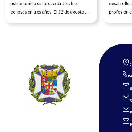
astronómico sin precedentes: tres
desarrollo 
eclipses en tres años. El 12 de agosto de
profesión e
2026 tendrá lugar el primero de ellos,
seguridad, l
siendo un eclipse total que será
atención a 
fácilmente observable. Tres fenómenos
de julio de
que no se repetirán en los próximos
profesión sa
siglos. La observación de estos eventos
una formació
será fascinante, pero la seguridad visual
humana cad
es un factor crítico que preocupa a los
desempeña 
9
expertos, y la diferencia entre un
los niveles 
recuerdo insuperable y una lesión
desarrollo 
irreversible. Por ello, el Consejo
con plenitu
General de Enfermería (CGE), junto a la
aportar su 
Sociedad Española de Enfermería
cuidado de 
Oftalmológica (SEEOF) y el Hospital
coordinació
Ramón y Cajal de Madrid, han puesto en
profesiones