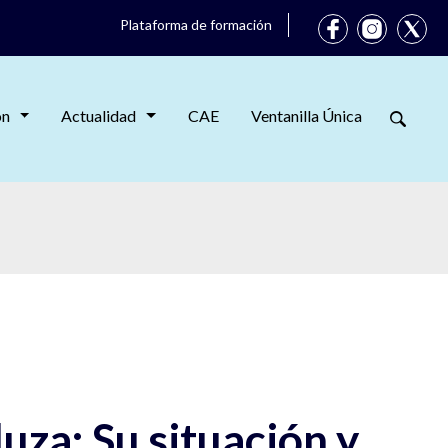
Plataforma de formación
ón
Actualidad
CAE
Ventanilla Única
za: Su situación y