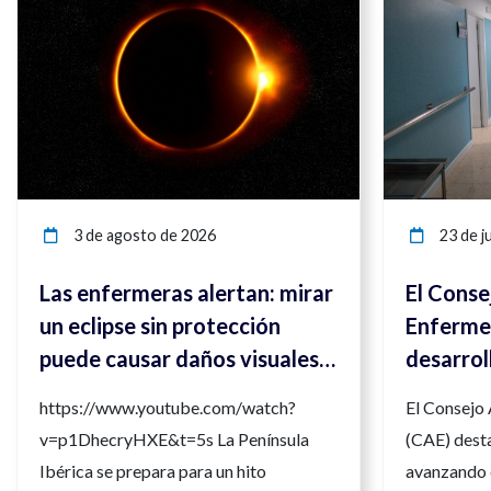
3 de agosto de 2026
23 de ju
Las enfermeras alertan: mirar
El Conse
un eclipse sin protección
Enfermer
puede causar daños visuales
desarrol
irreversibles
compete
https://www.youtube.com/watch?
El Consejo
para ref
v=p1DhecryHXE&t=5s La Península
(CAE) desta
la calida
Ibérica se prepara para un hito
avanzando 