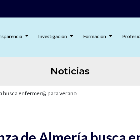
nsparencia
Investigación
Formación
Profesi
Noticias
ía busca enfermer@ para verano
nza de Almería busca 