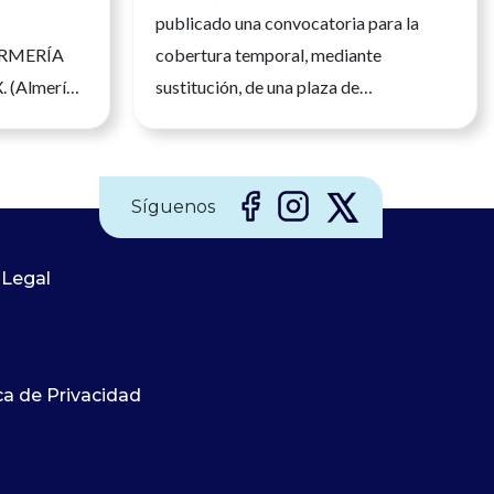
publicado una convocatoria para la
ERMERÍA
cobertura temporal, mediante
 (Almería)
sustitución, de una plaza de
IATA Más
Enfermero/a Especialista en Enfermería
50681397
del Trabajo. La persona seleccionada
desarrollará su labor en la Unidad de
Síguenos
Prevención de Riesgos Laborales, con
jornada completa, realizando funciones
 Legal
relacionadas con la vigilancia de la
salud de los trabajadores y la
prevención de riesgos laborales.
Podrán participar los profesionales que
ca de Privacidad
estén en posesión del Grado o
Diplomatura en Enfermería y del título
de Especialista en Enfermería del