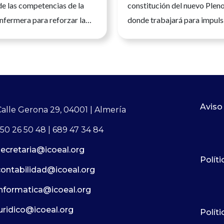
de las competencias de la
constitución del nuevo Plen
nfermera para reforzar la
donde trabajará para impuls
a calidad asistencial y la
desarrollo de la profesión e
la ciudadanía.Andalucía, 23
España La presidenta del Co
 2026. La Enfermería es una
Oficial de Enfermería de Al
nitaria universitaria, con
del Mar García Martín, ha 
n científica, clínica y
posesión como nueva tesore
a vez más avanzada, que
Consejo General de Enferme
Aviso
Calle Gerona 29, 04001 | Almería
un papel esencial en todos
incorporándose a la Comisió
50 26 50 48 | 689 47 34 84
del sistema sanitario. Su
del máximo órgano de repre
secretaria@icoeal.org
profesional permite ejercer
de la profesión enfermera en
Políti
d sus competencias y
nombramiento se ha produc
contabilidad@icoeal.org
conocimiento específico al
la constitución del nuevo Ple
informatica@icoeal.org
las personas, en
Comisión Ejecutiva del CGE,
n con el resto de
afrontarán un
juridico@icoeal.org
Polít
 sanitarias.Las enfermeras