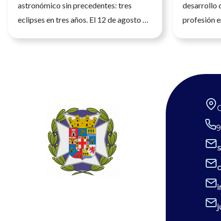
astronómico sin precedentes: tres
desarrollo 
eclipses en tres años. El 12 de agosto de
profesión e
2026 tendrá lugar el primero de ellos,
seguridad, l
siendo un eclipse total que será
atención a 
fácilmente observable. Tres fenómenos
de julio de
que no se repetirán en los próximos
profesión sa
siglos. La observación de estos eventos
una formació
será fascinante, pero la seguridad visual
humana cad
es un factor crítico que preocupa a los
desempeña 
9
expertos, y la diferencia entre un
los niveles 
recuerdo insuperable y una lesión
desarrollo 
irreversible. Por ello, el Consejo
con plenitu
General de Enfermería (CGE), junto a la
aportar su 
Sociedad Española de Enfermería
cuidado de 
Oftalmológica (SEEOF) y el Hospital
coordinació
Ramón y Cajal de Madrid, han puesto en
profesiones