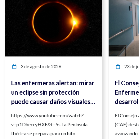
3 de agosto de 2026
23 de ju
Las enfermeras alertan: mirar
El Conse
un eclipse sin protección
Enfermer
puede causar daños visuales
desarrol
irreversibles
compete
https://www.youtube.com/watch?
El Consejo
para ref
v=p1DhecryHXE&t=5s La Península
(CAE) desta
la calida
Ibérica se prepara para un hito
avanzando 