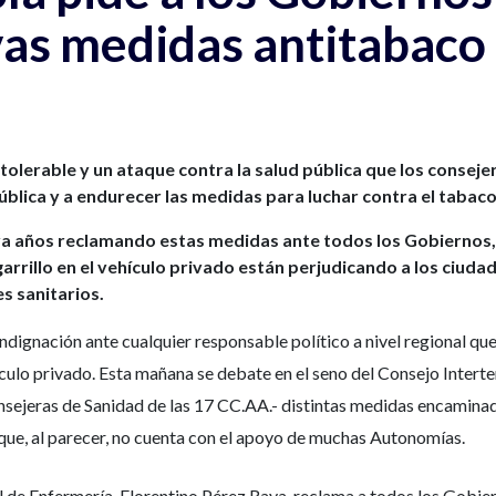
vas medidas antitabaco 
tolerable y un ataque contra la salud pública que los consej
blica y a endurecer las medidas para luchar contra el tabaco
eva años reclamando estas medidas ante todos los Gobiernos, 
garrillo en el vehículo privado están perjudicando a los ciud
s sanitarios.
ndignación ante cualquier responsable político a nivel regional q
culo privado. Esta mañana se debate en el seno del Consejo Interter
nsejeras de Sanidad de las 17 CC.AA.- distintas medidas encaminad
 que, al parecer, no cuenta con el apoyo de muchas Autonomías.
 de Enfermería, Florentino Pérez Raya, reclama a todos los Gobiern