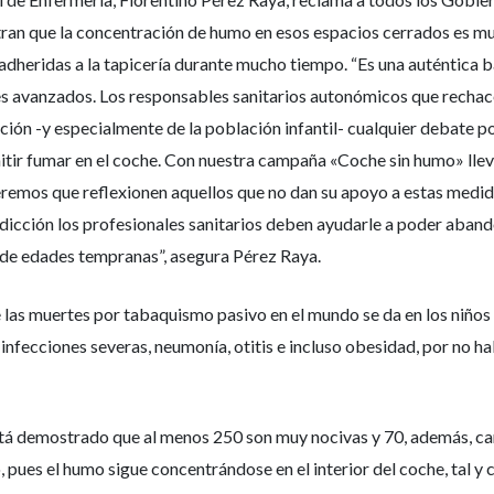
ran que la concentración de humo en esos espacios cerrados es muy
 adheridas a la tapicería durante mucho tiempo. “Es una auténtica
íses avanzados. Los responsables sanitarios autonómicos que rechac
ación -y especialmente de la población infantil- cualquier debate 
itir fumar en el coche. Con nuestra campaña «Coche sin humo» lle
peremos que reflexionen aquellos que no dan su apoyo a estas medi
 adicción los profesionales sanitarios deben ayudarle a poder aban
sde edades tempranas”, asegura Pérez Raya.
 las muertes por tabaquismo pasivo en el mundo se da en los niños
, infecciones severas, neumonía, otitis e incluso obesidad, por no 
stá demostrado que al menos 250 son muy nocivas y 70, además, can
ño, pues el humo sigue concentrándose en el interior del coche, tal 