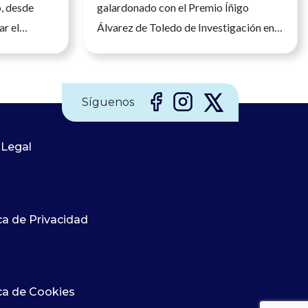
o, desde
galardonado con el Premio Íñigo
ar el
Álvarez de Toledo de Investigación en
nfermera en
Enfermería de Nefrología El
legio
reconocimiento distingue un modelo
mería, María
que acompaña a los pacientes renales
Síguenos
tomado hoy
en uno de los momentos más difíciles de
ra del
su enfermedad y reivindica el papel de
ría (CGE),
 Legal
la investigación enfermera para
n Ejecutiva
transformar los cuidados Recibir un
sentación
premio siempre supone una
 España. Su
satisfacción, pero cuando ese
ca de Privacidad
ido durante
reconocimiento avala una forma
no y de la
diferente de cuidar, adquiere un
 que
significado especial. Lola Ojeda lleva
más de dos décadas dedicada a la
ica de Cookies
enfermería nefrológica convencida de