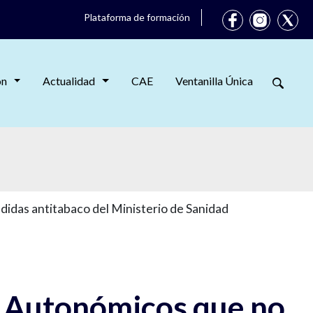
Plataforma de formación
ón
Actualidad
CAE
Ventanilla Única
idas antitabaco del Ministerio de Sanidad
s Autonómicos que no