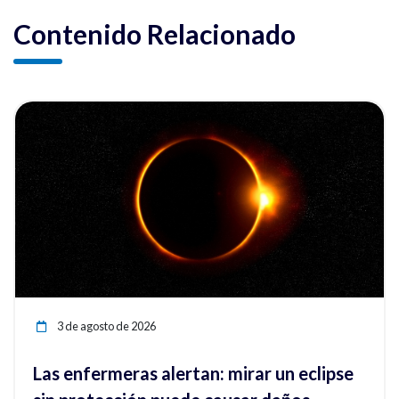
Contenido Relacionado
ia
Ver noticia
3 de agosto de 2026
Las enfermeras alertan: mirar un eclipse