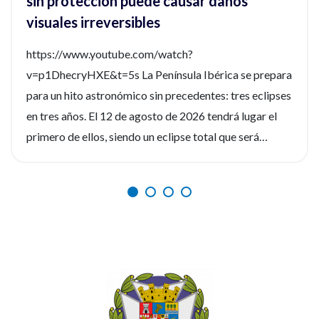
sin protección puede causar daños
visuales irreversibles
https://www.youtube.com/watch?
v=p1DhecryHXE&t=5s La Península Ibérica se prepara
para un hito astronómico sin precedentes: tres eclipses
en tres años. El 12 de agosto de 2026 tendrá lugar el
primero de ellos, siendo un eclipse total que será
fácilmente observable. Tres fenómenos que no se
repetirán en los próximos siglos. La observación de
estos eventos será fascinante, pero la seguridad visual
es un factor crítico que preocupa a los expertos, y la
diferencia entre un recuerdo insuperable y una lesión
irreversible. Por ello, el Consejo General de Enfermería
(CGE), junto a la Sociedad Española de Enfermería
Oftalmológica (SEEOF) y el Hospital Ramón y Cajal de