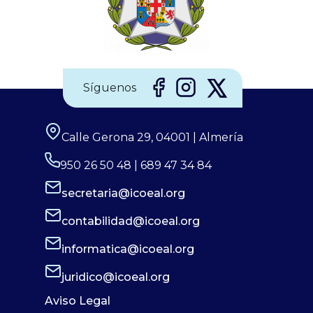
Madrid, han puesto en marcha diferentes materiales
Síguenos
Calle Gerona 29, 04001 | Almería
950 26 50 48 | 689 47 34 84
secretaria@icoeal.org
contabilidad@icoeal.org
informatica@icoeal.org
juridico@icoeal.org
Aviso Legal