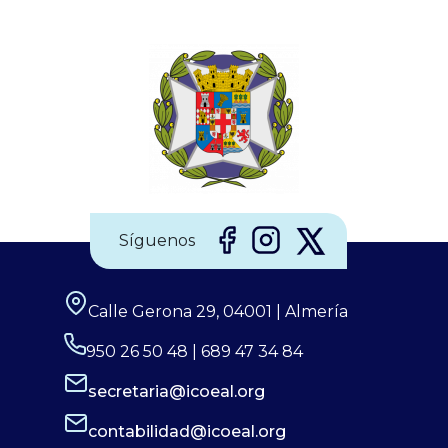
a medianoche, una mujer en avanzado estado de
gestación llegó al Área C, de Tocoginecología,
situada en la primera planta del hospital, junto a
una docena de acompañantes, 10 más que el
número máximo permitido. “En ese momento
estábamos…
Síguenos
Calle Gerona 29, 04001 | Almería
950 26 50 48 | 689 47 34 84
secretaria@icoeal.org
contabilidad@icoeal.org