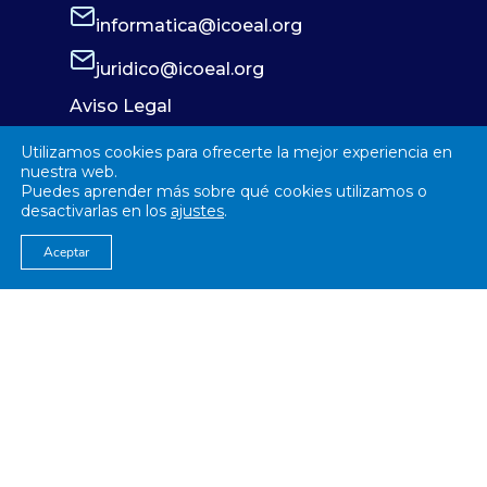
informatica@icoeal.org
juridico@icoeal.org
Aviso Legal
Política de Privacidad
Utilizamos cookies para ofrecerte la mejor experiencia en
Política de Cookies
nuestra web.
Puedes aprender más sobre qué cookies utilizamos o
desactivarlas en los
ajustes
.
Aceptar
© 2026
Colegío Oficial de Enfermería Almería