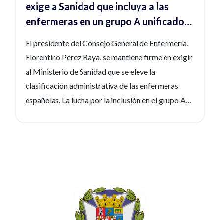
exige a Sanidad que incluya a las
enfermeras en un grupo A unificado
en su anunciada reclasificación
El presidente del Consejo General de Enfermería,
profesional
Florentino Pérez Raya, se mantiene firme en exigir
al Ministerio de Sanidad que se eleve la
clasificación administrativa de las enfermeras
españolas. La lucha por la inclusión en el grupo A1
de la escala de la Administración o,
preferiblemente, en un grupo A unificado -sin
subgrupo A1 y A2- es una de las prioridades de la
enfermería española y sus representantes. La
anomalía histórica de encuadrarse en un grupo que
no se corresponde con la formación de grado ni el
nivel de responsabilidad de las 345.000
enfermeras y enfermeros españoles -el A2- impide