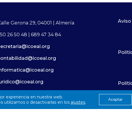
Aviso
Calle Gerona 29, 04001 | Almería
50 26 50 48 | 689 47 34 84
secretaria@icoeal.org
Políti
contabilidad@icoeal.org
informatica@icoeal.org
juridico@icoeal.org
Polít
jor experiencia en nuestra web.
Aceptar
© 2026
Colegío Oficial de Enfermería Almería
 utilizamos o desactivarlas en los
ajustes
.