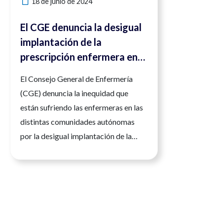
18 de junio de 2024
El CGE denuncia la desigual
implantación de la
prescripción enfermera en
España e insta a modificar la
El Consejo General de Enfermería
Ley del Medicamento para
(CGE) denuncia la inequidad que
solucionar este problema
están sufriendo las enfermeras en las
distintas comunidades autónomas
por la desigual implantación de la
prescripción que se está haciendo en
cada administración. A pesar de que
ya se han publicado nueve guías con
los protocolos para indicar diferentes
medicamentos, no todas las