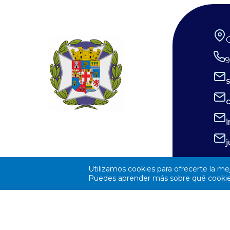
comunidades las han incluido en sus
servicios de salud, lo que conlleva que
existan enormes diferencias entre el
trabajo y el trato que pueden brindar
9
las enfermeras entre distintas
regiones.
Utilizamos cookies para ofrecerte la me
Puedes aprender más sobre qué cookies