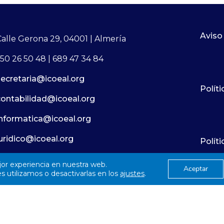
Aviso
Calle Gerona 29, 04001 | Almería
50 26 50 48 | 689 47 34 84
secretaria@icoeal.org
Políti
contabilidad@icoeal.org
informatica@icoeal.org
juridico@icoeal.org
Polít
jor experiencia en nuestra web.
Aceptar
© 2026
Colegío Oficial de Enfermería Almería
 utilizamos o desactivarlas en los
ajustes
.