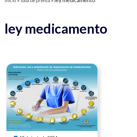
ley medicamento
Inicio
»
Sala de prensa
»
ley medicamento
Ver noticia