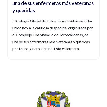
una de sus enfermeras más veteranas
y queridas
El Colegio Oficial de Enfermería de Almería se ha
unido hoy a la calurosa despedida, organizada por
el Complejo Hospitalario de Torrecárdenas, de
una de sus enfermeras más veteranas y queridas
por todos, Charo Ortuño. Esta enfermera
almeriense ha dedicado prácticamente toda su
vida a la coordinación y gestión de personal en
diferentes centros hospitalarios, así como a
labores tan importantes como la coordinación de
trasplantes de órganos. El cariño que despierta
entre todos los compañeros ha hecho que hoy
viernes, profesionales y amigos se reúnan en torno
a una mesa para celebrar los 43 años de trabajo