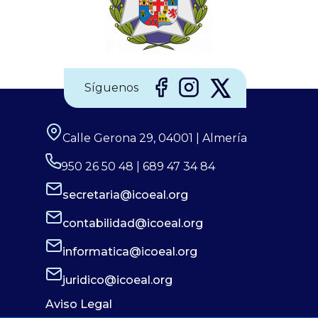
impecable. “Los…
Síguenos
Calle Gerona 29, 04001 | Almería
950 26 50 48 | 689 47 34 84
secretaria@icoeal.org
contabilidad@icoeal.org
informatica@icoeal.org
juridico@icoeal.org
Aviso Legal