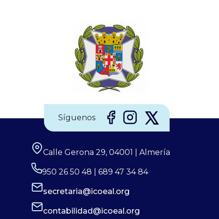
Síguenos
Calle Gerona 29, 04001 | Almería
950 26 50 48 | 689 47 34 84
secretaria@icoeal.org
contabilidad@icoeal.org