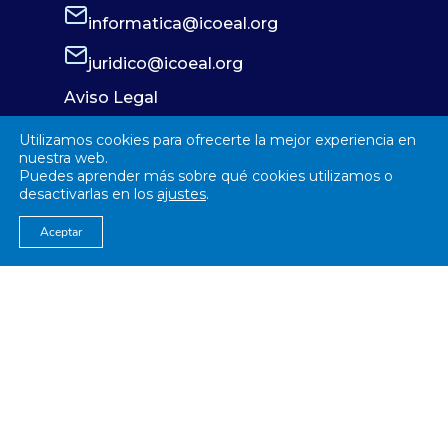
informatica@icoeal.org
juridico@icoeal.org
Aviso Legal
Política de Privacidad
Utilizamos cookies para ofrecerte la mejor experiencia en
Política de Cookies
nuestra web.
Puedes aprender más sobre qué cookies utilizamos o
desactivarlas en los
ajustes
.
Aceptar
© 2026
Colegío Oficial de Enfermería Almería