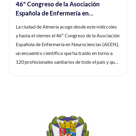
46º Congreso de la Asociación
Española de Enfermería en
Neurociencias
La ciudad de Almería acoge desde este miércoles
y hasta el viernes el 46º Congreso de la Asociación
Española de Enfermería en Neurociencias (AEEN),
un encuentro científico que ha traído en torno a
120 profesionales sanitarios de todo el país y que
cuenta con el apoyo del Ayuntamiento, de la Junta
de Andalucía y de la Diputación Provincial, así
como del Hospital Universitario Torrecárdenas y
el Colegio Oficial de Enfermería de Almería, así
como el Consejo Andaluz de Enfermería
(CAE).María del Mar García, presidenta del
Colegio de Enfermería de Almería, ha destacado la
relevancia de esta iniciativa: “Este congreso es