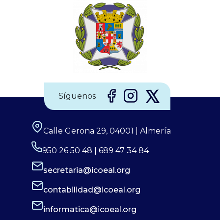
(CGE), junto a la Sociedad Española de Enfermería
Oftalmológica (SEEOF) y el Hospital Ramón y Cajal de
Madrid, han puesto en marcha diferentes materiales
Síguenos
Calle Gerona 29, 04001 | Almería
950 26 50 48 | 689 47 34 84
secretaria@icoeal.org
contabilidad@icoeal.org
informatica@icoeal.org