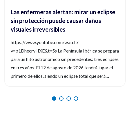
Las enfermeras alertan: mirar un eclipse
sin protección puede causar daños
visuales irreversibles
https://www.youtube.com/watch?
v=p1DhecryHXE&t=5s La Península Ibérica se prepara
para un hito astronómico sin precedentes: tres eclipses
en tres años. El 12 de agosto de 2026 tendrá lugar el
primero de ellos, siendo un eclipse total que será
fácilmente observable. Tres fenómenos que no se
repetirán en los próximos siglos. La observación de
estos eventos será fascinante, pero la seguridad visual
es un factor crítico que preocupa a los expertos, y la
diferencia entre un recuerdo insuperable y una lesión
irreversible. Por ello, el Consejo General de Enfermería