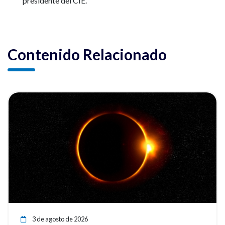
presidente del CIE.
Contenido Relacionado
ia
Ver noticia
3 de agosto de 2026