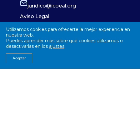
juridico@icoeal.org
Aviso Legal
Política de Privacidad
Utilizamos cookies para ofrecerte la mejor experiencia en
Política de Cookies
nuestra web.
Puedes aprender más sobre qué cookies utilizamos o
desactivarlas en los
ajustes
.
Aceptar
© 2026
Colegío Oficial de Enfermería Almería