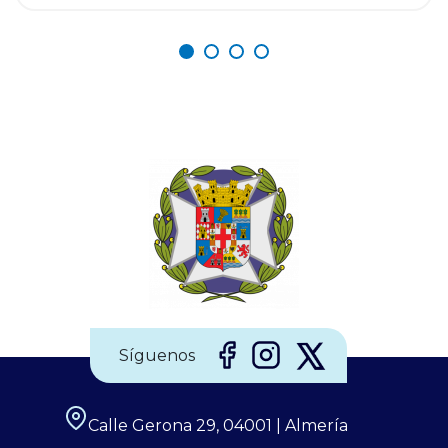
personalizada, ofreciendo un entorno laboral estable,
dinámico y orientado al desarrollo de sus
profesionales. Si eres enfermero/a y deseas formar
parte de un equipo comprometido con la excelencia en
la atención, esta puede ser una gran oportunidad para
impulsar tu carrera profesional. ¿Te interesa esta
oferta? Envía tu currículum a
elsaliente@elsaliente.com, llama al 950 62 06 06 o
Síguenos
Calle Gerona 29, 04001 | Almería