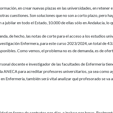
 formación, en crear nuevas plazas en las universidades, en retener 
otras cuestiones. Son soluciones que no son a corto plazo, pero ha
a jubilar en todo el Estado, 10.000 de ellas sólo en Andalucía, lo 
a, de hecho, las notas de corte para el acceso a los estudios univ
estigación Enfermera, para este curso 2023/2024, un total de 43.8
sponibles. Como vemos, el problema no es de demanda, es de oferta,
sonal docente e investigador de las facultades de Enfermería tiene 
e la ANECA para acreditar profesores universitarios, ya sea como
en Enfermería, también será vital analizar qué profesorado se va a 
ilidad en forma de contratos por días, e incluso por horas. Realmen