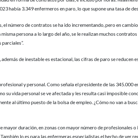
n 2023 había 3.349 enfermeros en paro, lo que supone una tasa de d
s, el número de contratos se ha ido incrementando, pero en cambi
 misma persona a lo largo del año, se le realizan muchos contrato
 parciales”.
 además de inestable es estacional, las cifras de paro se reducen 
 profesional y personal. Como señala el presidente de las 345.000 
o su vida personal se ve afectada y les resulta casi imposible conci
mente al último puesto de la bolsa de empleo. ¿Cómo no van a buscar 
e mayor duración, en zonas con mayor número de profesionales o i
. “También lo es para las enfermeras especialistas el hecho de ver