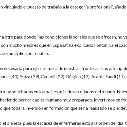
vinculado el puesto de trabajo a la categoría profesional”, añade
 a otro país, donde “las condiciones laborales que se ofrecen, no ya
l, son mucho mejores que en España”, ha explicado Fontán. Es el ca
 se multiplica por cuatro.
 necesaria para ejercer fuera de nuestras fronteras. Los principa
rancia (40), Suiza (39), Canadá (22), Bélgica (13), Arabia Saudí (11),
muy solicitadas en los países más desarrollados del mundo. Nuest
stá haciendo perder capital humano muy preparado. Invertimos en f
 que toda la inversión en formación que se ha realizado se pierde”.
o el planeta, pues la escasez de enfermeras está a la orden del día