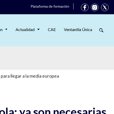
Plataforma de formación
ón
Actualidad
CAE
Ventanilla Única
para llegar a la media europea
ola: ya son necesarias