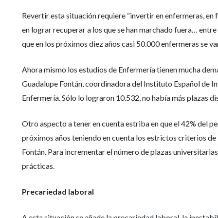
Revertir esta situación requiere “invertir en enfermeras, en
en lograr recuperar a los que se han marchado fuera… entre 
que en los próximos diez años casi 50.000 enfermeras se van 
Ahora mismo los estudios de Enfermería tienen mucha demand
Guadalupe Fontán, coordinadora del Instituto Español de Inv
Enfermería. Sólo lo lograron 10.532, no había más plazas di
Otro aspecto a tener en cuenta estriba en que el 42% del per
próximos años teniendo en cuenta los estrictos criterios d
Fontán. Para incrementar el número de plazas universitarias 
prácticas.
Precariedad laboral
A esta situación se añade la precariedad laboral, la inestab