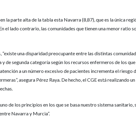
a parte alta de la tabla esta Navarra (8,87), que es la única regió
. En el lado contrario, las comunidades que tienen una menor ratio s
s, “existe una disparidad preocupante entre las distintas comunid
ra y de segunda categoría según los recursos enfermeros de los que 
tención a un número excesivo de pacientes incrementa el riesgo de
fermeras”, asegura Pérez Raya. De hecho, el CGE está realizando u
fechas.
no de los principios en los que se basa nuestro sistema sanitario, 
ntre Navarra y Murcia”.