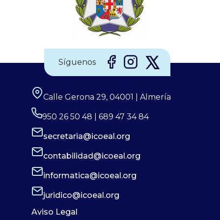
Madrid, han puesto en marcha diferentes materiales
Síguenos
Calle Gerona 29, 04001 | Almería
950 26 50 48 | 689 47 34 84
secretaria@icoeal.org
contabilidad@icoeal.org
informatica@icoeal.org
juridico@icoeal.org
Aviso Legal