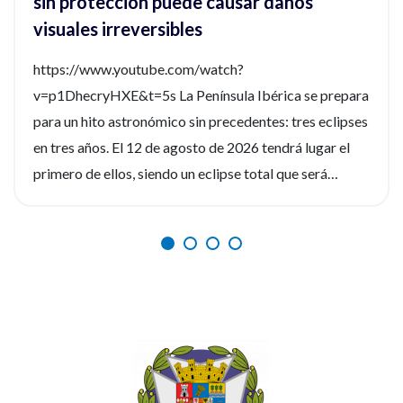
sin protección puede causar daños
visuales irreversibles
https://www.youtube.com/watch?
v=p1DhecryHXE&t=5s La Península Ibérica se prepara
para un hito astronómico sin precedentes: tres eclipses
en tres años. El 12 de agosto de 2026 tendrá lugar el
primero de ellos, siendo un eclipse total que será
fácilmente observable. Tres fenómenos que no se
repetirán en los próximos siglos. La observación de
estos eventos será fascinante, pero la seguridad visual
es un factor crítico que preocupa a los expertos, y la
diferencia entre un recuerdo insuperable y una lesión
irreversible. Por ello, el Consejo General de Enfermería
(CGE), junto a la Sociedad Española de Enfermería
Oftalmológica (SEEOF) y el Hospital Ramón y Cajal de