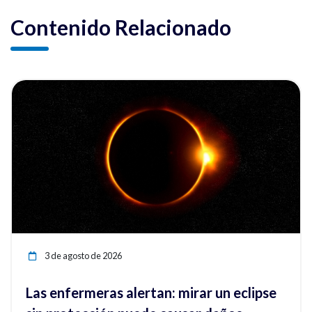
Contenido Relacionado
ia
Ver noticia
3 de agosto de 2026
Las enfermeras alertan: mirar un eclipse