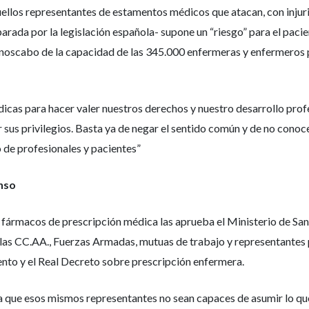
llos representantes de estamentos médicos que atacan, con injuria
a por la legislación española- supone un “riesgo” para el pacient
enoscabo de la capacidad de las 345.000 enfermeras y enfermeros p
icas para hacer valer nuestros derechos y nuestro desarrollo pro
r sus privilegios. Basta ya de negar el sentido común y de no conocer
 de profesionales y pacientes”
nso
 fármacos de prescripción médica las aprueba el Ministerio de Sani
as CC.AA., Fuerzas Armadas, mutuas de trabajo y representantes p
nto y el Real Decreto sobre prescripción enfermera.
na que esos mismos representantes no sean capaces de asumir lo qu