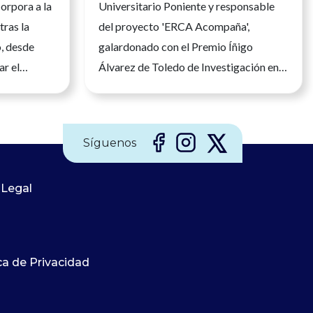
orpora a la
Universitario Poniente y responsable
tras la
del proyecto 'ERCA Acompaña',
o, desde
galardonado con el Premio Íñigo
ar el
Álvarez de Toledo de Investigación en
nfermera en
Enfermería de Nefrología El
legio
reconocimiento distingue un modelo
mería, María
que acompaña a los pacientes renales
Síguenos
tomado hoy
en uno de los momentos más difíciles de
ra del
su enfermedad y reivindica el papel de
ría (CGE),
 Legal
la investigación enfermera para
n Ejecutiva
transformar los cuidados Recibir un
sentación
premio siempre supone una
 España. Su
satisfacción, pero cuando ese
ca de Privacidad
ido durante
reconocimiento avala una forma
no y de la
diferente de cuidar, adquiere un
 que
significado especial. Lola Ojeda lleva