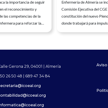
ca la importancia de seguir
Enfermería de Almería se inc
d asistencial
en el reconocimiento y
Comisión Ejecutiva del CGE 
de las competencias de la
constitución del nuevo Plen
nfermera para reforzar la
donde trabajará para impuls
a calidad asistencial y la
desarrollo de la profesión e
la ciudadanía.Andalucía, 23
España La presidenta del Co
 2026. La Enfermería es una
Oficial de Enfermería de Al
nitaria universitaria, con
del Mar García Martín, ha 
n científica, clínica y
posesión como nueva tesore
a vez más avanzada, que
Consejo General de Enferme
Aviso
Calle Gerona 29, 04001 | Almería
un papel esencial en todos
incorporándose a la Comisió
50 26 50 48 | 689 47 34 84
del sistema sanitario. Su
del máximo órgano de repre
secretaria@icoeal.org
profesional permite ejercer
de la profesión enfermera en
Políti
d sus competencias y
nombramiento se ha produc
contabilidad@icoeal.org
conocimiento específico al
la constitución del nuevo Ple
informatica@icoeal.org
las personas, en
Comisión Ejecutiva del CGE,