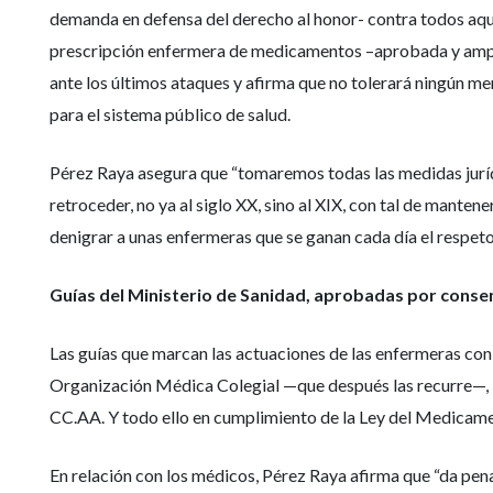
demanda en defensa del derecho al honor- contra todos aque
prescripción enfermera de medicamentos –aprobada y amparad
ante los últimos ataques y afirma que no tolerará ningún m
para el sistema público de salud.
Pérez Raya asegura que “tomaremos todas las medidas juríd
retroceder, no ya al siglo XX, sino al XIX, con tal de mantene
denigrar a unas enfermeras que se ganan cada día el respeto
Guías del Ministerio de Sanidad, aprobadas por conse
Las guías que marcan las actuaciones de las enfermeras con
Organización Médica Colegial —que después las recurre—, l
CC.AA. Y todo ello en cumplimiento de la Ley del Medicame
En relación con los médicos, Pérez Raya afirma que “da pe