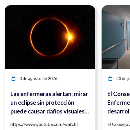
Ver noticia
3 de agosto de 2026
23 de ju
Las enfermeras alertan: mirar
El Conse
un eclipse sin protección
Enfermer
puede causar daños visuales
desarrol
irreversibles
compete
https://www.youtube.com/watch?
El Consejo
para ref