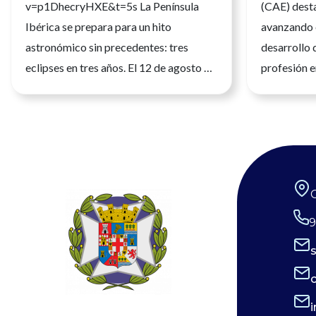
v=p1DhecryHXE&t=5s La Península
(CAE) desta
la calida
Ibérica se prepara para un hito
avanzando 
astronómico sin precedentes: tres
desarrollo 
eclipses en tres años. El 12 de agosto de
profesión e
2026 tendrá lugar el primero de ellos,
seguridad, l
siendo un eclipse total que será
atención a 
fácilmente observable. Tres fenómenos
de julio de
que no se repetirán en los próximos
profesión sa
siglos. La observación de estos eventos
una formació
será fascinante, pero la seguridad visual
humana cad
es un factor crítico que preocupa a los
desempeña 
9
expertos, y la diferencia entre un
los niveles 
recuerdo insuperable y una lesión
desarrollo 
irreversible. Por ello, el Consejo
con plenitu
General de Enfermería (CGE), junto a la
aportar su 
Sociedad Española de Enfermería
cuidado de 