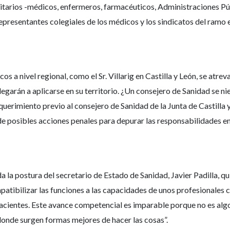
itarios -médicos, enfermeros, farmacéuticos, Administraciones Pú
resentantes colegiales de los médicos y los sindicatos del ramo es
 a nivel regional, como el Sr. Villarig en Castilla y León, se atrev
legarán a aplicarse en su territorio. ¿Un consejero de Sanidad se nie
querimiento previo al consejero de Sanidad de la Junta de Castilla
ia de posibles acciones penales para depurar las responsabilidades en 
 la postura del secretario de Estado de Sanidad, Javier Padilla, q
patibilizar las funciones a las capacidades de unos profesionales 
pacientes. Este avance competencial es imparable porque no es algo
 donde surgen formas mejores de hacer las cosas”.