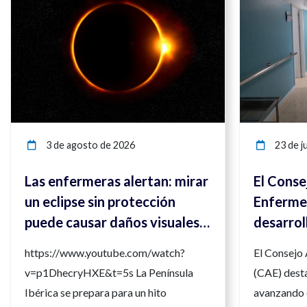
3 de agosto de 2026
23 de ju
Las enfermeras alertan: mirar
El Conse
un eclipse sin protección
Enfermer
puede causar daños visuales
desarrol
irreversibles
compete
https://www.youtube.com/watch?
El Consejo
para ref
v=p1DhecryHXE&t=5s La Península
(CAE) desta
la calida
Ibérica se prepara para un hito
avanzando 