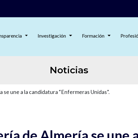
nsparencia
Investigación
Formación
Profesi
Noticias
a se une a la candidatura “Enfermeras Unidas”.
ría de Almería se une a