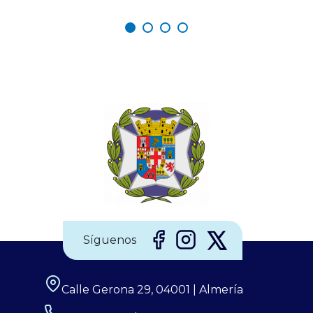
repetirán en los próximos siglos. La observación de
estos eventos será fascinante, pero la seguridad visual
es un factor crítico que preocupa a los expertos, y la
diferencia entre un recuerdo insuperable y una lesión
irreversible. Por ello, el Consejo General de Enfermería
(CGE), junto a la Sociedad Española de Enfermería
Oftalmológica (SEEOF) y el Hospital Ramón y Cajal de
Madrid, han puesto en marcha diferentes materiales
Síguenos
Calle Gerona 29, 04001 | Almería