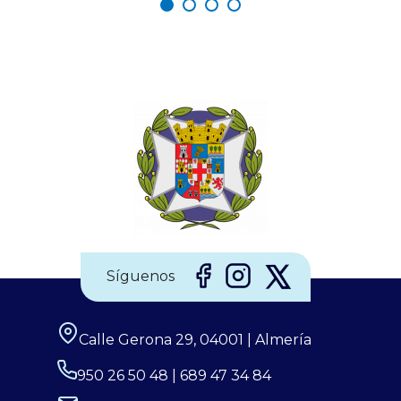
estos eventos será fascinante, pero la seguridad visual
es un factor crítico que preocupa a los expertos, y la
diferencia entre un recuerdo insuperable y una lesión
irreversible. Por ello, el Consejo General de Enfermería
(CGE), junto a la Sociedad Española de Enfermería
Oftalmológica (SEEOF) y el Hospital Ramón y Cajal de
Madrid, han puesto en marcha diferentes materiales
Síguenos
Calle Gerona 29, 04001 | Almería
950 26 50 48 | 689 47 34 84