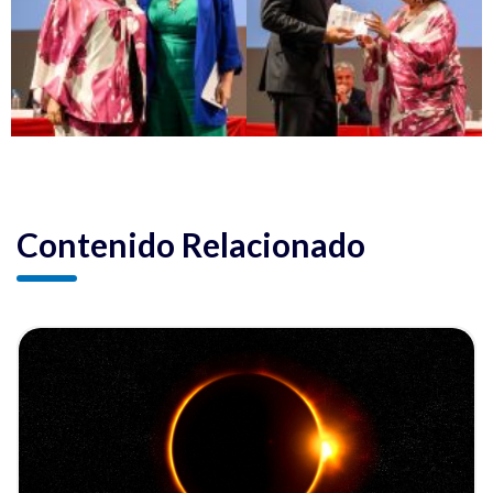
Contenido Relacionado
ia
Ver noticia