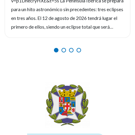
v=p1DhecryHXE&t=5s La Península Ibérica se prepara
para un hito astronómico sin precedentes: tres eclipses
en tres años. El 12 de agosto de 2026 tendrá lugar el
primero de ellos, siendo un eclipse total que será
fácilmente observable. Tres fenómenos que no se
repetirán en los próximos siglos. La observación de
estos eventos será fascinante, pero la seguridad visual
es un factor crítico que preocupa a los expertos, y la
diferencia entre un recuerdo insuperable y una lesión
irreversible. Por ello, el Consejo General de Enfermería
(CGE), junto a la Sociedad Española de Enfermería
Oftalmológica (SEEOF) y el Hospital Ramón y Cajal de
Madrid, han puesto en marcha diferentes materiales