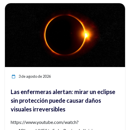
ia
Ver noticia
3 de agosto de 2026
Las enfermeras alertan: mirar un eclipse
sin protección puede causar daños
visuales irreversibles
https://www.youtube.com/watch?