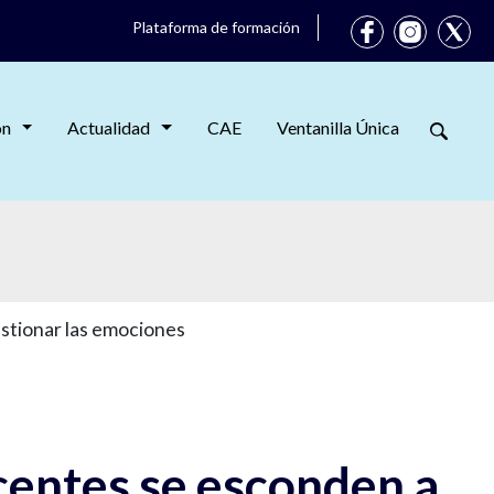
Plataforma de formación
ón
Actualidad
CAE
Ventanilla Única
stionar las emociones
scentes se esconden a