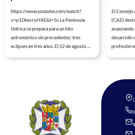
irreversibles
compete
https://www.youtube.com/watch?
El Consejo
para ref
v=p1DhecryHXE&t=5s La Península
(CAE) desta
la calida
Ibérica se prepara para un hito
avanzando 
astronómico sin precedentes: tres
desarrollo 
eclipses en tres años. El 12 de agosto de
profesión e
2026 tendrá lugar el primero de ellos,
seguridad, l
siendo un eclipse total que será
atención a 
fácilmente observable. Tres fenómenos
de julio de
que no se repetirán en los próximos
profesión sa
siglos. La observación de estos eventos
una formació
será fascinante, pero la seguridad visual
humana cad
es un factor crítico que preocupa a los
desempeña 
9
expertos, y la diferencia entre un
los niveles 
recuerdo insuperable y una lesión
desarrollo 
irreversible. Por ello, el Consejo
con plenitu