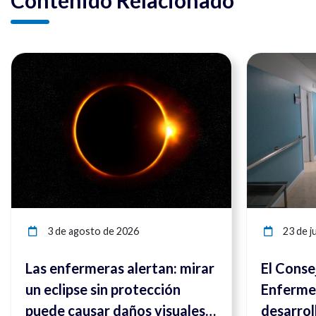
Contenido Relacionado
Ver noticia
3 de agosto de 2026
23 de ju
Las enfermeras alertan: mirar
El Conse
un eclipse sin protección
Enfermer
puede causar daños visuales
desarrol