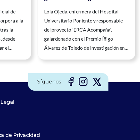
clínica»
icial de
Lola Ojeda, enfermera del Hospital
orpora a la
Universitario Poniente y responsable
tras la
del proyecto 'ERCA Acompaña',
o, desde
galardonado con el Premio Íñigo
ar el
Álvarez de Toledo de Investigación en
nfermera en
Enfermería de Nefrología El
legio
reconocimiento distingue un modelo
mería, María
que acompaña a los pacientes renales
Síguenos
tomado hoy
en uno de los momentos más difíciles de
ra del
su enfermedad y reivindica el papel de
ría (CGE),
 Legal
la investigación enfermera para
n Ejecutiva
transformar los cuidados Recibir un
sentación
premio siempre supone una
 España. Su
satisfacción, pero cuando ese
ca de Privacidad
ido durante
reconocimiento avala una forma