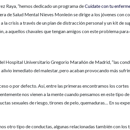
 Pérez Raya, “hemos dedicado un programa de
Cuídate con tu enferm
rmera de Salud Mental Nieves Monleón se dirige a los jóvenes con co
la crisis a través de un plan de distracción personal y un kit de s
ión, a aquellos chavales que tengan amigos con este problema para
l Hospital Universitario Gregorio Marañón de Madrid, “las conduc
n alivio inmediato del malestar, pero acaban provocando más sufrim
so o por defecto. Así, entre las primeras encontramos los cortes co
ntemente nos vienen a la mente cuando pensamos en este tipo de 
tas sexuales de riesgo, tirones de pelo, quemaduras… En su exper
s otro tipo de conductas, algunas relacionadas también con los tra