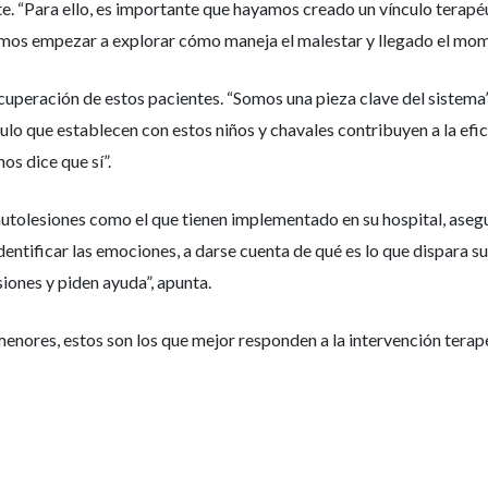
te. “Para ello, es importante que hayamos creado un vínculo terapé
mos empezar a explorar cómo maneja el malestar y llegado el mome
cuperación de estos pacientes. “Somos una pieza clave del sistem
nculo que establecen con estos niños y chavales contribuyen a la efi
os dice que sí”.
 autolesiones como el que tienen implementado en su hospital, aseg
ntificar las emociones, a darse cuenta de qué es lo que dispara su
iones y piden ayuda”, apunta.
enores, estos son los que mejor responden a la intervención terapé