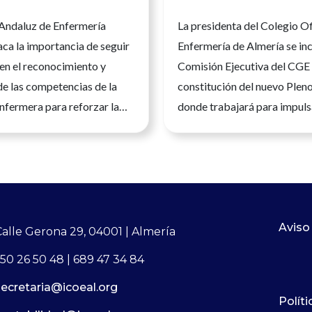
ncias enfermeras
 Andaluz de Enfermería
La presidenta del Colegio Of
orzar la seguridad y
ca la importancia de seguir
Enfermería de Almería se inc
d asistencial
en el reconocimiento y
Comisión Ejecutiva del CGE 
de las competencias de la
constitución del nuevo Plen
nfermera para reforzar la
donde trabajará para impuls
a calidad asistencial y la
desarrollo de la profesión e
la ciudadanía.Andalucía, 23
España La presidenta del Co
 2026. La Enfermería es una
Oficial de Enfermería de Al
nitaria universitaria, con
del Mar García Martín, ha 
n científica, clínica y
posesión como nueva tesore
a vez más avanzada, que
Consejo General de Enferme
Aviso
Calle Gerona 29, 04001 | Almería
un papel esencial en todos
incorporándose a la Comisió
50 26 50 48 | 689 47 34 84
del sistema sanitario. Su
del máximo órgano de repre
secretaria@icoeal.org
profesional permite ejercer
de la profesión enfermera en
Políti
d sus competencias y
nombramiento se ha produc