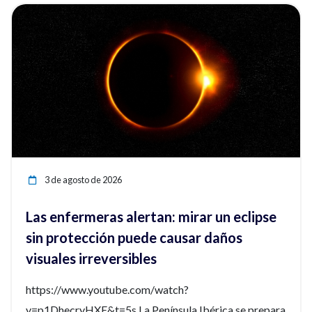
ia
Ver noticia
3 de agosto de 2026
Las enfermeras alertan: mirar un eclipse
sin protección puede causar daños
visuales irreversibles
https://www.youtube.com/watch?
v=p1DhecryHXE&t=5s La Península Ibérica se prepara