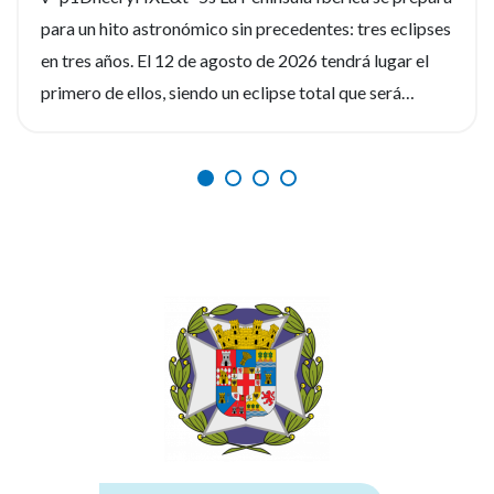
para un hito astronómico sin precedentes: tres eclipses
en tres años. El 12 de agosto de 2026 tendrá lugar el
primero de ellos, siendo un eclipse total que será
fácilmente observable. Tres fenómenos que no se
repetirán en los próximos siglos. La observación de
estos eventos será fascinante, pero la seguridad visual
es un factor crítico que preocupa a los expertos, y la
diferencia entre un recuerdo insuperable y una lesión
irreversible. Por ello, el Consejo General de Enfermería
(CGE), junto a la Sociedad Española de Enfermería
Oftalmológica (SEEOF) y el Hospital Ramón y Cajal de
Madrid, han puesto en marcha diferentes materiales