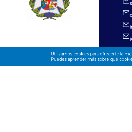
recuerdo insuperable y una lesión
atención, e
irreversible. Por ello, el Consejo
oportunidad
General de Enfermería (CGE), junto a la
profesional
Sociedad Española de Enfermería
Envía tu cu
Oftalmológica (SEEOF) y el Hospital
elsaliente@
Ramón y Cajal de Madrid, han puesto en
62 06 06 o
Utilizamos cookies para ofrecerte la me
marcha diferentes materiales
Puedes aprender más sobre qué cookies