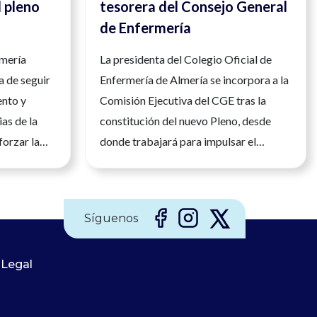
l pleno
tesorera del Consejo General
de Enfermería
meras
rmería
La presidenta del Colegio Oficial de
ridad y
a de seguir
Enfermería de Almería se incorpora a la
ento y
Comisión Ejecutiva del CGE tras la
as de la
constitución del nuevo Pleno, desde
forzar la
donde trabajará para impulsar el
ial y la
desarrollo de la profesión enfermera en
alucía, 23
España La presidenta del Colegio
ría es una
Oficial de Enfermería de Almería, María
Síguenos
aria, con
del Mar García Martín, ha tomado hoy
nica y
posesión como nueva tesorera del
ada, que
 Legal
Consejo General de Enfermería (CGE),
l en todos
incorporándose a la Comisión Ejecutiva
rio. Su
del máximo órgano de representación