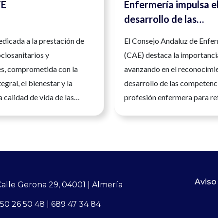
TE
Enfermería impulsa e
desarrollo de las
competencias enfer
dicada a la prestación de
El Consejo Andaluz de Enfe
para reforzar la segu
ociosanitarios y
(CAE) destaca la importanci
la calidad asistencial
es, comprometida con la
avanzando en el reconocimi
egral, el bienestar y la
desarrollo de las competenci
a calidad de vida de las
profesión enfermera para re
u actividad se basa en la
seguridad, la calidad asistenc
idad, el trabajo en equipo y
atención a la ciudadanía.And
 personalizada, ofreciendo
de julio de 2026. La Enferme
laboral estable, dinámico y
profesión sanitaria universit
l desarrollo de sus
una formación científica, clí
es. Si eres enfermero/a y
humana cada vez más avanz
Aviso
Calle Gerona 29, 04001 | Almería
ar parte de un equipo
desempeña un papel esencia
50 26 50 48 | 689 47 34 84
o con la excelencia en la
los niveles del sistema sanita