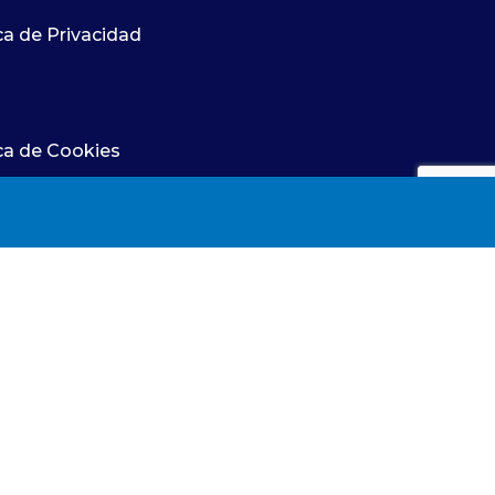
te ejercer
de la profesión enfermera en España. Su
ca de Privacidad
as y
nombramiento se ha producido durante
ecífico al
la constitución del nuevo Pleno y de la
Comisión Ejecutiva del CGE, que
afrontarán un
ica de Cookies
enfermeras