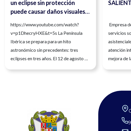
un eclipse sin protección
SALIEN
puede causar daños visuales
irreversibles
https://www.youtube.com/watch?
Empresa de
v=p1DhecryHXE&t=5s La Península
servicios s
Ibérica se prepara para un hito
asistencial
astronómico sin precedentes: tres
atención int
eclipses en tres años. El 12 de agosto de
mejora de l
2026 tendrá lugar el primero de ellos,
personas. S
siendo un eclipse total que será
profesional
fácilmente observable. Tres fenómenos
la atención
que no se repetirán en los próximos
un entorno 
siglos. La observación de estos eventos
orientado a
será fascinante, pero la seguridad visual
profesional
es un factor crítico que preocupa a los
deseas form
9
expertos, y la diferencia entre un
comprometid