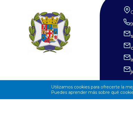
siglos. La observación de estos eventos
orientado a
será fascinante, pero la seguridad visual
profesional
es un factor crítico que preocupa a los
deseas form
9
expertos, y la diferencia entre un
comprometid
recuerdo insuperable y una lesión
atención, e
irreversible. Por ello, el Consejo
oportunidad
General de Enfermería (CGE), junto a la
profesional
Sociedad Española de Enfermería
Envía tu cu
Oftalmológica (SEEOF) y el Hospital
elsaliente@
Ramón y Cajal de Madrid, han puesto en
62 06 06 o
Utilizamos cookies para ofrecerte la me
marcha diferentes materiales
Puedes aprender más sobre qué cookies