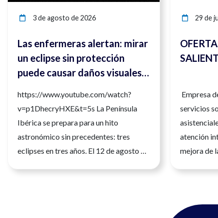
3 de agosto de 2026
29 de ju
Las enfermeras alertan: mirar
OFERTAS
un eclipse sin protección
SALIEN
puede causar daños visuales
irreversibles
https://www.youtube.com/watch?
Empresa de
v=p1DhecryHXE&t=5s La Península
servicios s
Ibérica se prepara para un hito
asistencial
astronómico sin precedentes: tres
atención int
eclipses en tres años. El 12 de agosto de
mejora de l
2026 tendrá lugar el primero de ellos,
personas. S
siendo un eclipse total que será
profesional
fácilmente observable. Tres fenómenos
la atención
que no se repetirán en los próximos
un entorno 