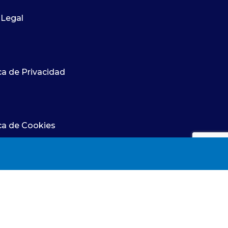
nica y
posesión como nueva tesorera del
ada, que
Consejo General de Enfermería (CGE),
 Legal
l en todos
incorporándose a la Comisión Ejecutiva
rio. Su
del máximo órgano de representación
te ejercer
de la profesión enfermera en España. Su
ca de Privacidad
as y
nombramiento se ha producido durante
ecífico al
la constitución del nuevo Pleno y de la
Comisión Ejecutiva del CGE, que
afrontarán un
ica de Cookies
enfermeras