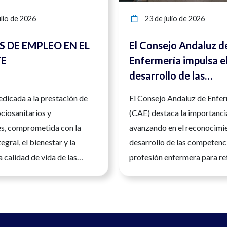
lio de 2026
23 de julio de 2026
 DE EMPLEO EN EL
El Consejo Andaluz d
TE
Enfermería impulsa e
desarrollo de las
competencias enfer
dicada a la prestación de
El Consejo Andaluz de Enfe
para reforzar la segu
ociosanitarios y
(CAE) destaca la importanci
la calidad asistencial
es, comprometida con la
avanzando en el reconocimi
egral, el bienestar y la
desarrollo de las competenci
a calidad de vida de las
profesión enfermera para re
u actividad se basa en la
seguridad, la calidad asistenc
idad, el trabajo en equipo y
atención a la ciudadanía.And
 personalizada, ofreciendo
de julio de 2026. La Enferme
laboral estable, dinámico y
profesión sanitaria universit