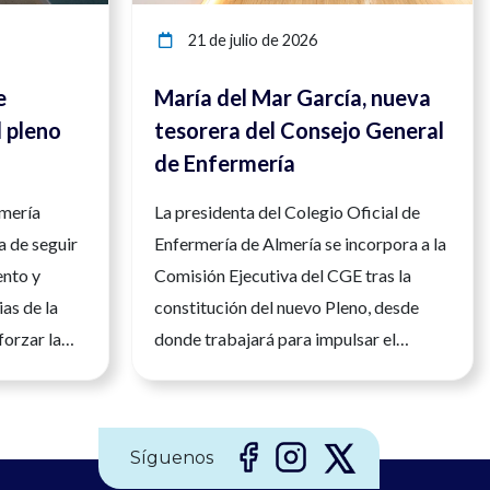
21 de julio de 2026
e
María del Mar García, nueva
l pleno
tesorera del Consejo General
de Enfermería
meras
rmería
La presidenta del Colegio Oficial de
ridad y
a de seguir
Enfermería de Almería se incorpora a la
ento y
Comisión Ejecutiva del CGE tras la
as de la
constitución del nuevo Pleno, desde
forzar la
donde trabajará para impulsar el
ial y la
desarrollo de la profesión enfermera en
alucía, 23
España La presidenta del Colegio
ría es una
Oficial de Enfermería de Almería, María
Síguenos
aria, con
del Mar García Martín, ha tomado hoy