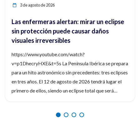
3 de agosto de 2026
Las enfermeras alertan: mirar un eclipse
sin protección puede causar daños
visuales irreversibles
https://www.youtube.com/watch?
v=p1DhecryHXE&t=5s La Península Ibérica se prepara
para un hito astronómico sin precedentes: tres eclipses
en tres años. El 12 de agosto de 2026 tendrá lugar el
primero de ellos, siendo un eclipse total que será
fácilmente observable. Tres fenómenos que no se
repetirán en los próximos siglos. La observación de
estos eventos será fascinante, pero la seguridad visual
es un factor crítico que preocupa a los expertos, y la
diferencia entre un recuerdo insuperable y una lesión