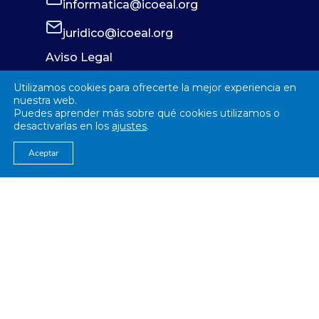
informatica@icoeal.org
juridico@icoeal.org
Aviso Legal
Política de Privacidad
Utilizamos cookies para ofrecerte la mejor experiencia en
Política de Cookies
nuestra web.
Puedes aprender más sobre qué cookies utilizamos o
desactivarlas en los
ajustes
.
Aceptar
© 2026
Colegío Oficial de Enfermería Almería