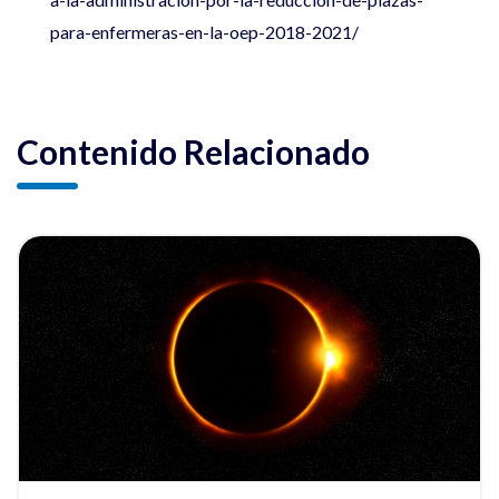
para-enfermeras-en-la-oep-2018-2021/
Contenido Relacionado
ia
Ver noticia