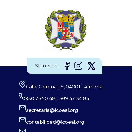
irreversible. Por ello, el Consejo General de Enfermería
(CGE), junto a la Sociedad Española de Enfermería
Oftalmológica (SEEOF) y el Hospital Ramón y Cajal de
Madrid, han puesto en marcha diferentes materiales
Síguenos
Calle Gerona 29, 04001 | Almería
950 26 50 48 | 689 47 34 84
secretaria@icoeal.org
contabilidad@icoeal.org