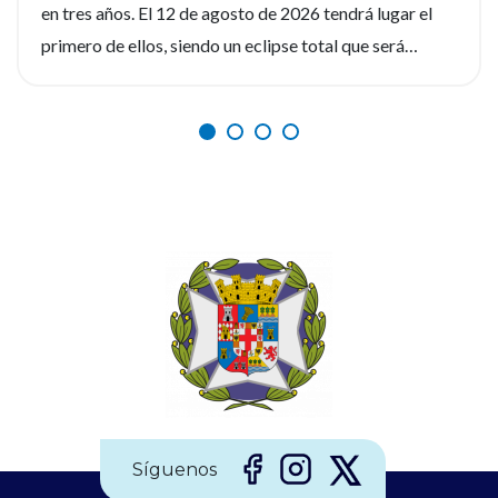
en tres años. El 12 de agosto de 2026 tendrá lugar el
primero de ellos, siendo un eclipse total que será
fácilmente observable. Tres fenómenos que no se
repetirán en los próximos siglos. La observación de
estos eventos será fascinante, pero la seguridad visual
es un factor crítico que preocupa a los expertos, y la
diferencia entre un recuerdo insuperable y una lesión
irreversible. Por ello, el Consejo General de Enfermería
(CGE), junto a la Sociedad Española de Enfermería
Oftalmológica (SEEOF) y el Hospital Ramón y Cajal de
Madrid, han puesto en marcha diferentes materiales
Síguenos