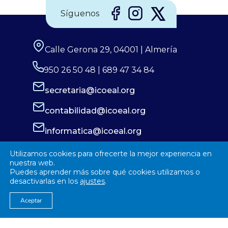
Síguenos
Calle Gerona 29, 04001 | Almería
950 26 50 48 | 689 47 34 84
secretaria@icoeal.org
contabilidad@icoeal.org
informatica@icoeal.org
juridico@icoeal.org
Utilizamos cookies para ofrecerte la mejor experiencia en
nuestra web.
Aviso Legal
Puedes aprender más sobre qué cookies utilizamos o
desactivarlas en los
ajustes
.
Política de Privacidad
Política de Cookies
Aceptar