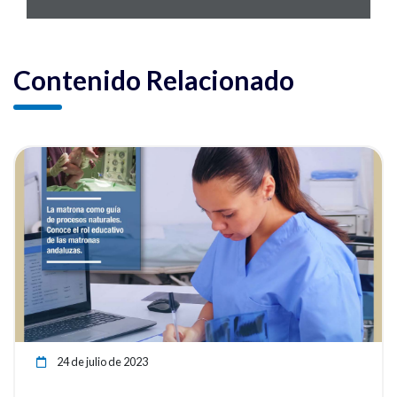
Contenido Relacionado
ia
Ver noticia
24 de julio de 2023