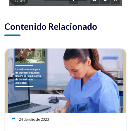
1 / 54
Contenido Relacionado
ia
Ver noticia
24 de julio de 2023