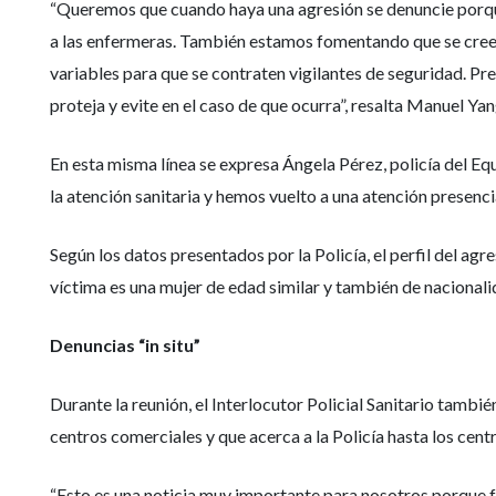
“Queremos que cuando haya una agresión se denuncie porque
a las enfermeras. También estamos fomentando que se creen
variables para que se contraten vigilantes de seguridad. Pr
proteja y evite en el caso de que ocurra”, resalta Manuel Yan
En esta misma línea se expresa Ángela Pérez, policía del Equ
la atención sanitaria y hemos vuelto a una atención presenc
Según los datos presentados por la Policía, el perfil del agr
víctima es una mujer de edad similar y también de nacional
Denuncias “in situ”
Durante la reunión, el Interlocutor Policial Sanitario tambi
centros comerciales y que acerca a la Policía hasta los centr
“Esto es una noticia muy importante para nosotros porque f