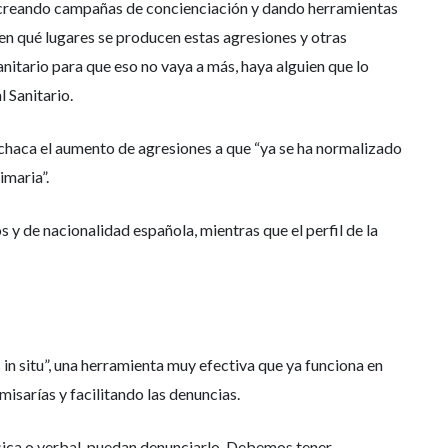
, creando campañas de concienciación y dando herramientas
n qué lugares se producen estas agresiones y otras
nitario para que eso no vaya a más, haya alguien que lo
l Sanitario.
 achaca el aumento de agresiones a que “ya se ha normalizado
imaria”.
s y de nacionalidad española, mientras que el perfil de la
 in situ”, una herramienta muy efectiva que ya funciona en
misarías y facilitando las denuncias.
ísica o verbal, puedan denunciarlo. Debemos tener