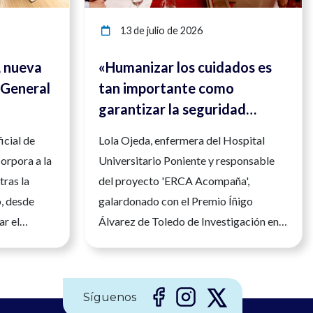
13 de julio de 2026
, nueva
«Humanizar los cuidados es
 General
tan importante como
garantizar la seguridad
clínica»
icial de
Lola Ojeda, enfermera del Hospital
orpora a la
Universitario Poniente y responsable
tras la
del proyecto 'ERCA Acompaña',
o, desde
galardonado con el Premio Íñigo
ar el
Álvarez de Toledo de Investigación en
nfermera en
Enfermería de Nefrología El
legio
reconocimiento distingue un modelo
mería, María
que acompaña a los pacientes renales
Síguenos
tomado hoy
en uno de los momentos más difíciles de