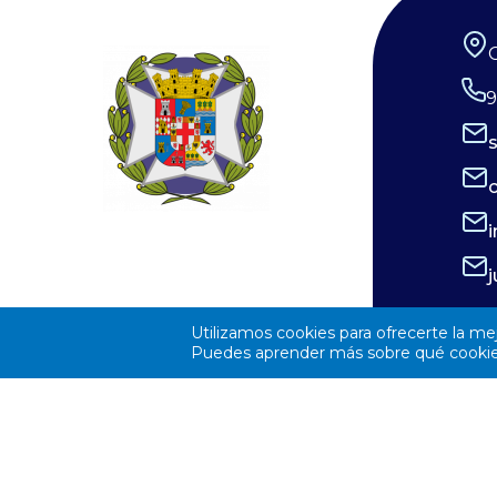
siglos. La observación de estos eventos
una formació
será fascinante, pero la seguridad visual
humana cad
es un factor crítico que preocupa a los
desempeña 
9
expertos, y la diferencia entre un
los niveles 
recuerdo insuperable y una lesión
desarrollo 
irreversible. Por ello, el Consejo
con plenitu
General de Enfermería (CGE), junto a la
aportar su 
Sociedad Española de Enfermería
cuidado de 
Oftalmológica (SEEOF) y el Hospital
coordinació
Ramón y Cajal de Madrid, han puesto en
profesiones
Utilizamos cookies para ofrecerte la me
marcha diferentes materiales
Puedes aprender más sobre qué cookies