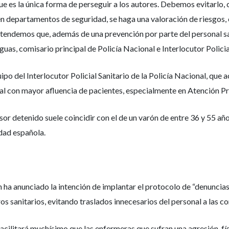
 es la única forma de perseguir a los autores. Debemos evitarlo
 departamentos de seguridad, se haga una valoración de riesgos, e
etendemos que, además de una prevención por parte del personal sa
guas, comisario principal de Policía Nacional e Interlocutor Policia
ipo del Interlocutor Policial Sanitario de la Policía Nacional, que
ial con mayor afluencia de pacientes, especialmente en Atención Pr
esor detenido suele coincidir con el de un varón de entre 36 y 55 año
idad española.
én ha anunciado la intención de implantar el protocolo de “denuncias
os sanitarios, evitando traslados innecesarios del personal a las co
acilitará muchísimo que las enfermeras que sufran una agresión, f