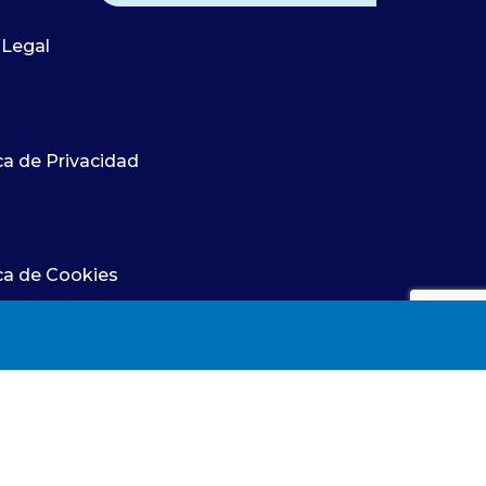
ra del
su enfermedad y reivindica el papel de
ría (CGE),
 Legal
la investigación enfermera para
n Ejecutiva
transformar los cuidados Recibir un
sentación
premio siempre supone una
 España. Su
satisfacción, pero cuando ese
ca de Privacidad
ido durante
reconocimiento avala una forma
no y de la
diferente de cuidar, adquiere un
 que
significado especial. Lola Ojeda lleva
más de dos décadas dedicada a la
ica de Cookies
enfermería nefrológica convencida de
que la excelencia asistencial solo