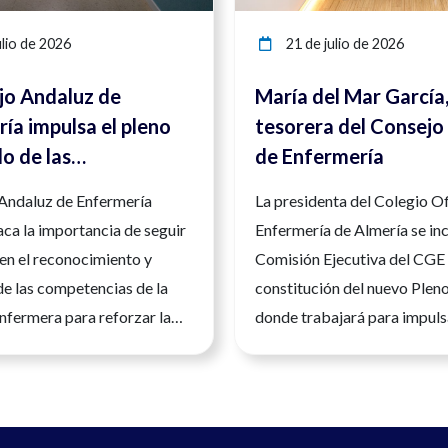
lio de 2026
21 de julio de 2026
jo Andaluz de
María del Mar García
ía impulsa el pleno
tesorera del Consejo
lo de las
de Enfermería
ncias enfermeras
 Andaluz de Enfermería
La presidenta del Colegio Of
orzar la seguridad y
ca la importancia de seguir
Enfermería de Almería se inc
d asistencial
en el reconocimiento y
Comisión Ejecutiva del CGE 
de las competencias de la
constitución del nuevo Plen
nfermera para reforzar la
donde trabajará para impuls
a calidad asistencial y la
desarrollo de la profesión e
la ciudadanía.Andalucía, 23
España La presidenta del Co
 2026. La Enfermería es una
Oficial de Enfermería de Al
nitaria universitaria, con
del Mar García Martín, ha 