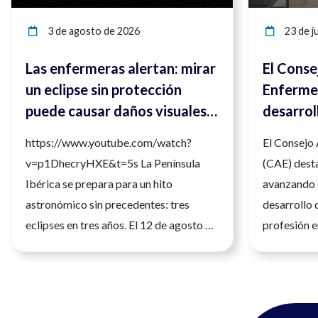
3 de agosto de 2026
23 de ju
Las enfermeras alertan: mirar
El Conse
un eclipse sin protección
Enfermer
puede causar daños visuales
desarrol
irreversibles
compete
https://www.youtube.com/watch?
El Consejo
para ref
v=p1DhecryHXE&t=5s La Península
(CAE) desta
la calida
Ibérica se prepara para un hito
avanzando 
astronómico sin precedentes: tres
desarrollo 
eclipses en tres años. El 12 de agosto de
profesión e
2026 tendrá lugar el primero de ellos,
seguridad, l
siendo un eclipse total que será
atención a 
fácilmente observable. Tres fenómenos
de julio de
que no se repetirán en los próximos
profesión sa