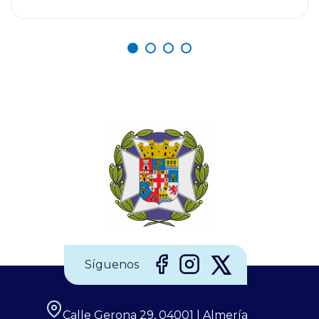
fácilmente observable. Tres fenómenos que no se
repetirán en los próximos siglos. La observación de
estos eventos será fascinante, pero la seguridad visual
es un factor crítico que preocupa a los expertos, y la
diferencia entre un recuerdo insuperable y una lesión
irreversible. Por ello, el Consejo General de Enfermería
(CGE), junto a la Sociedad Española de Enfermería
Oftalmológica (SEEOF) y el Hospital Ramón y Cajal de
Madrid, han puesto en marcha diferentes materiales
Síguenos
Calle Gerona 29, 04001 | Almería