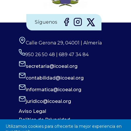
Síguenos
Calle Gerona 29, 04001 | Almería
950 26 50 48 | 689 47 34 84
secretaria@icoeal.org
contabilidad@icoeal.org
informatica@icoeal.org
juridico@icoeal.org
Aviso Legal
Política de Privacidad
Utilizamos cookies para ofrecerte la mejor experiencia en
Política de Cookies